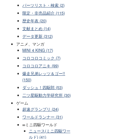
パーツリスト・検索 (2)
限定・非売品紹介 (115)
歴史年表 (20)
文献まとめ (14)
データ更新 (312)
アニメ、マンガ
MINI 4 KING (17)
コロコロコミック (7)
コロコロアニキ (99)
爆走兄弟レッツ＆ゴー!!
(150)
ダッシュ！四駆郎 (53)
二ツ星駆動力学研究所 (30)
ゲーム
超速グランプリ (24)
ワールドランナー (31)
∞ミニ四駆ワールド
ニュース(ミニ四駆ワー
ルド) (41)