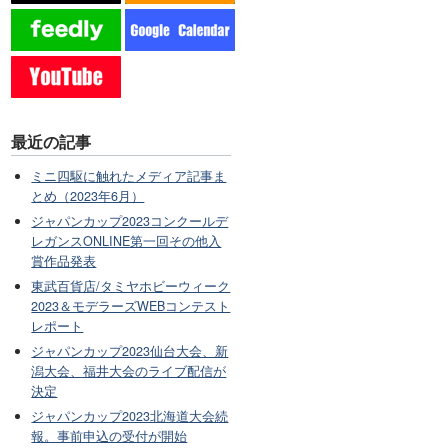
最近の記事
ミニ四駆に触れたメディア記事ま
とめ（2023年6月）
ジャパンカップ2023コンクールデ
レガンスONLINE第一回その他入
賞作品発表
東武百貨店/タミヤホビーウィーク
2023＆モデラーズWEBコンテスト
レポート
ジャパンカップ2023仙台大会、新
潟大会、福井大会のライブ配信が
決定
ジャパンカップ2023北海道大会続
報。事前申込の受付が開始