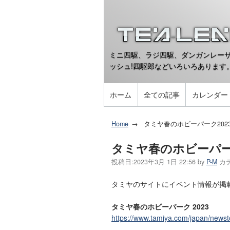
ミニ四駆、ラジ四駆、ダンガンレーサ
ッシュ!四駆郎などいろいろあります
ホーム
全ての記事
カレンダー
Home
タミヤ春のホビーパーク202
タミヤ春のホビーパー
投稿日:
2023年3月 1日 22:56
by
P-M
カ
タミヤのサイトにイベント情報が掲
タミヤ春のホビーパーク 2023
https://www.tamiya.com/japan/new