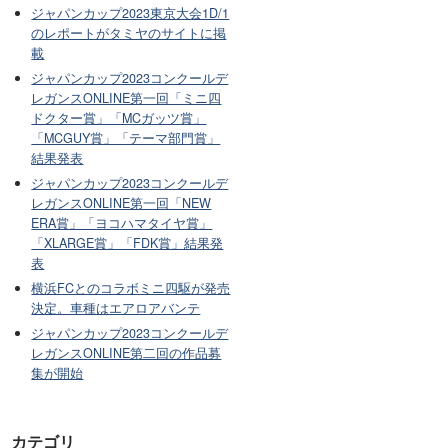
ジャパンカップ2023東京大会1D/1
のレポートがタミヤのサイトに掲
載
ジャパンカップ2023コンクールデ
レガンスONLINE第一回「ミニ四
ドクター賞」「MCガッツ賞」
「MCGUY賞」「テーマ部門賞」
結果発表
ジャパンカップ2023コンクールデ
レガンスONLINE第一回「NEW
ERA賞」「ヨコハマタイヤ賞」
「XLARGE賞」「FDK賞」結果発
表
横浜FCとのコラボミニ四駆が発売
決定。車種はエアロアバンテ
ジャパンカップ2023コンクールデ
レガンスONLINE第二回の作品募
集が開始
カテゴリ