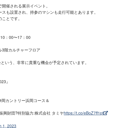
で開催される展示イベント。
ースも設置され、持参のマシンも走行可能とあります。
のことです。
10：00〜17：00
3階カルチャーフロア
会という、非常に貴重な機会が予定されています。
23』
) ?静岡カントリー浜岡コース＆
振興財団?特別協力:株式会社 タミヤ
https://t.co/eBoZ7ff1pt
h 1, 2023