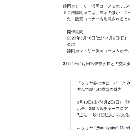
静岡カントリー浜岡コース＆ホテル
ミニ四駆関連では、展示のほか、コ
また、販売コーナーも用意されると
・開催期間
2023年3月18日(土)〜4月2日(日) 
・会場
静岡カントリー浜岡コース＆ホテル
3月21日には田宮俊作会長との交流
『タミヤ春のホビーパーク 20
遊んで親しむ模型の魅力
3月18日(土)?4月2日(日
ホテル3階カルチャーフロア
?主催:一般財団法人川村文化
-- タミヤ (@tamiyainc)
Marc