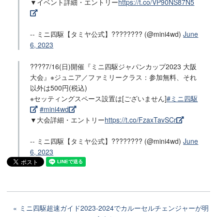
▼イベント詳細・エントリー
https://t.co/VP90NS87N5
-- ミニ四駆【タミヤ公式】???????? (@mini4wd)
June
6, 2023
????7/16(日)開催『ミニ四駆ジャパンカップ2023 大阪
大会』※ジュニア／ファミリークラス：参加無料、それ
以外は500円(税込)
※セッティングスペース設置は[ございません]
#ミニ四駆
#mini4wd
▼大会詳細・エントリー
https://t.co/FzaxTavSCr
-- ミニ四駆【タミヤ公式】???????? (@mini4wd)
June
6, 2023
ミニ四駆超速ガイド2023-2024でカルーセルチェンジャーが明