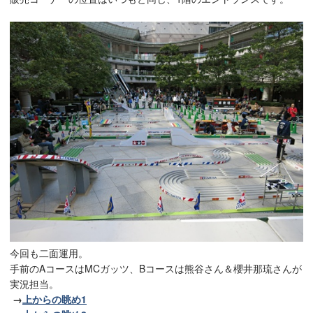
今回も二面運用。
手前のAコースはMCガッツ、Bコースは熊谷さん＆櫻井那琉さんが
実況担当。
→
上からの眺め1