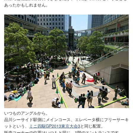
あったかもしれません。
いつものアングルから。
品川シーサイド駅側にメインコース、エレベータ横にフリーサーキ
ットという、
ミニ四駆GP2013東京大会3
と同じ配置。
販売コーナーの位置はいつもと同じ、1階のエントランスです。