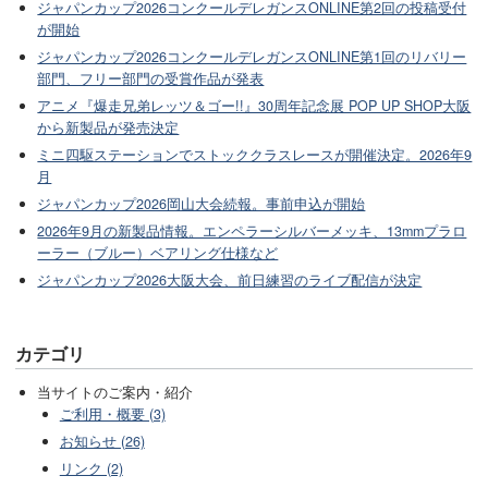
ジャパンカップ2026コンクールデレガンスONLINE第2回の投稿受付
が開始
ジャパンカップ2026コンクールデレガンスONLINE第1回のリバリー
部門、フリー部門の受賞作品が発表
アニメ『爆走兄弟レッツ＆ゴー!!』30周年記念展 POP UP SHOP大阪
から新製品が発売決定
ミニ四駆ステーションでストッククラスレースが開催決定。2026年9
月
ジャパンカップ2026岡山大会続報。事前申込が開始
2026年9月の新製品情報。エンペラーシルバーメッキ、13mmプラロ
ーラー（ブルー）ベアリング仕様など
ジャパンカップ2026大阪大会、前日練習のライブ配信が決定
カテゴリ
当サイトのご案内・紹介
ご利用・概要 (3)
お知らせ (26)
リンク (2)