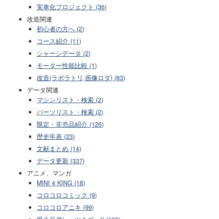
実車化プロジェクト (36)
改造関連
初心者の方へ (2)
コース紹介 (11)
シャーシデータ (2)
モーター性能比較 (1)
改造(ラボラトリ,画像ロダ) (83)
データ関連
マシンリスト・検索 (2)
パーツリスト・検索 (2)
限定・非売品紹介 (126)
歴史年表 (23)
文献まとめ (14)
データ更新 (337)
アニメ、マンガ
MINI 4 KING (18)
コロコロコミック (9)
コロコロアニキ (99)