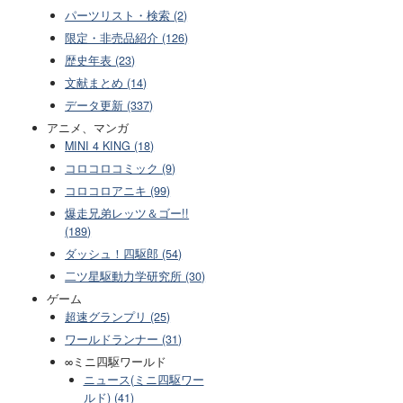
パーツリスト・検索 (2)
限定・非売品紹介 (126)
歴史年表 (23)
文献まとめ (14)
データ更新 (337)
アニメ、マンガ
MINI 4 KING (18)
コロコロコミック (9)
コロコロアニキ (99)
爆走兄弟レッツ＆ゴー!!
(189)
ダッシュ！四駆郎 (54)
二ツ星駆動力学研究所 (30)
ゲーム
超速グランプリ (25)
ワールドランナー (31)
∞ミニ四駆ワールド
ニュース(ミニ四駆ワー
ルド) (41)