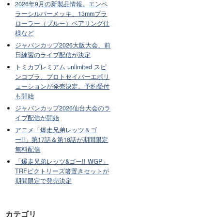
2026年9月の新製品情報。エンペ
ラーシルバーメッキ、13mmプラ
ローラー（ブルー）ベアリング仕
様など
ジャパンカップ2026大阪大会、前
日練習のライブ配信が決定
トミカプレミアム unlimited スピ
ンコブラ、プロトセイバーエボリ
ューションが発売決定。予約受付
も開始
ジャパンカップ2026仙台大会のラ
イブ配信が開始
アニメ「爆走兄弟レッツ＆ゴ
ー!!」第17話＆第18話が期間限定
無料配信
「爆走兄弟レッツ&ゴー!! WGP」
TRFビクトリーズ箸置きセットが
期間限定で発売決定
カテゴリ