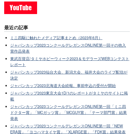
最近の記事
ミニ四駆に触れたメディア記事まとめ（2023年6月）
ジャパンカップ2023コンクールデレガンスONLINE第一回その他入
賞作品発表
東武百貨店/タミヤホビーウィーク2023＆モデラーズWEBコンテスト
レポート
ジャパンカップ2023仙台大会、新潟大会、福井大会のライブ配信が
決定
ジャパンカップ2023北海道大会続報。事前申込の受付が開始
ジャパンカップ2023東京大会1D/1のレポートがタミヤのサイトに掲
載
ジャパンカップ2023コンクールデレガンスONLINE第一回「ミニ四
ドクター賞」「MCガッツ賞」「MCGUY賞」「テーマ部門賞」結果
発表
ジャパンカップ2023コンクールデレガンスONLINE第一回「NEW
ERA賞」「ヨコハマタイヤ賞」「XLARGE賞」「FDK賞」結果発表