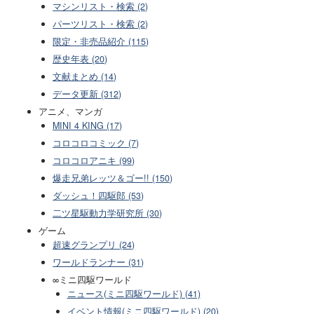
マシンリスト・検索 (2)
パーツリスト・検索 (2)
限定・非売品紹介 (115)
歴史年表 (20)
文献まとめ (14)
データ更新 (312)
アニメ、マンガ
MINI 4 KING (17)
コロコロコミック (7)
コロコロアニキ (99)
爆走兄弟レッツ＆ゴー!! (150)
ダッシュ！四駆郎 (53)
二ツ星駆動力学研究所 (30)
ゲーム
超速グランプリ (24)
ワールドランナー (31)
∞ミニ四駆ワールド
ニュース(ミニ四駆ワールド) (41)
イベント情報(ミニ四駆ワールド) (20)