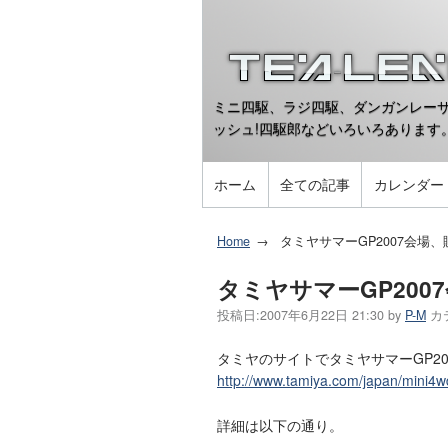
ミニ四駆、ラジ四駆、ダンガンレーサ
ッシュ!四駆郎などいろいろあります
ホーム
全ての記事
カレンダー
Home
タミヤサマーGP2007会場
タミヤサマーGP200
投稿日:
2007年6月22日 21:30
by
P-M
カ
タミヤのサイトでタミヤサマーGP2
http://www.tamiya.com/japan/mini4
詳細は以下の通り。