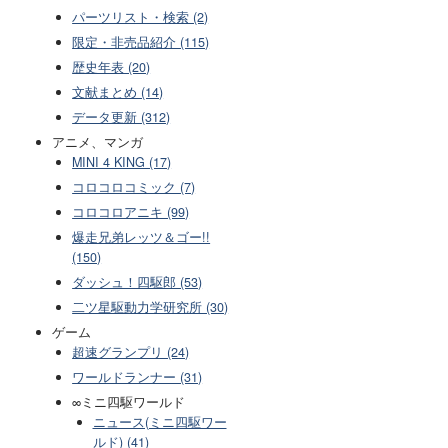
パーツリスト・検索 (2)
限定・非売品紹介 (115)
歴史年表 (20)
文献まとめ (14)
データ更新 (312)
アニメ、マンガ
MINI 4 KING (17)
コロコロコミック (7)
コロコロアニキ (99)
爆走兄弟レッツ＆ゴー!!
(150)
ダッシュ！四駆郎 (53)
二ツ星駆動力学研究所 (30)
ゲーム
超速グランプリ (24)
ワールドランナー (31)
∞ミニ四駆ワールド
ニュース(ミニ四駆ワー
ルド) (41)