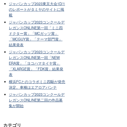
ジャパンカップ2023東京大会1D/1
のレポートがタミヤのサイトに掲
載
ジャパンカップ2023コンクールデ
レガンスONLINE第一回「ミニ四
ドクター賞」「MCガッツ賞」
「MCGUY賞」「テーマ部門賞」
結果発表
ジャパンカップ2023コンクールデ
レガンスONLINE第一回「NEW
ERA賞」「ヨコハマタイヤ賞」
「XLARGE賞」「FDK賞」結果発
表
横浜FCとのコラボミニ四駆が発売
決定。車種はエアロアバンテ
ジャパンカップ2023コンクールデ
レガンスONLINE第二回の作品募
集が開始
カテゴリ