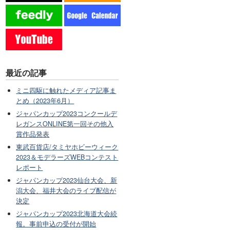
最近の記事
ミニ四駆に触れたメディア記事ま
とめ（2023年6月）
ジャパンカップ2023コンクールデ
レガンスONLINE第一回その他入
賞作品発表
東武百貨店/タミヤホビーウィーク
2023＆モデラーズWEBコンテスト
レポート
ジャパンカップ2023仙台大会、新
潟大会、福井大会のライブ配信が
決定
ジャパンカップ2023北海道大会続
報。事前申込の受付が開始