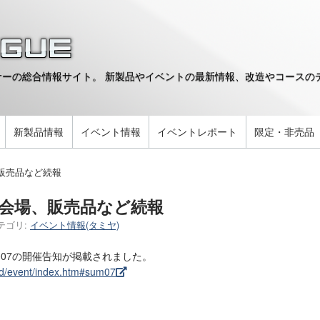
ーの総合情報サイト。 新製品やイベントの最新情報、改造やコースのデ
。
新製品情報
イベント情報
イベントレポート
限定・非売品
、販売品など続報
7会場、販売品など続報
テゴリ:
イベント情報(タミヤ)
007の開催告知が掲載されました。
wd/event/index.htm#sum07