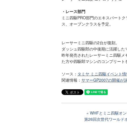
・レース部門
ミニ四駆PRO部門のエキスパート
ス、オープンクラスを予定。
レーサーミニ四駆の2台が復刻。
ダッシュ四駆郎の中後期に活躍した
昨年発売されたレーサーミニ四駆メ
た方や四駆郎マシンのコンプリート
ソース：
タミヤ ミニ四駆イベント情
関連情報：
サマーGP2007の開催が
WHFとミニ四駆オ
第26回次世代ワールド