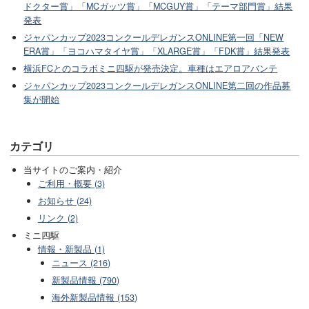
ドクター賞」「MCガッツ賞」「MCGUY賞」「テーマ部門賞」結果
発表
ジャパンカップ2023コンクールデレガンスONLINE第一回「NEW
ERA賞」「ヨコハマタイヤ賞」「XLARGE賞」「FDK賞」結果発表
横浜FCとのコラボミニ四駆が発売決定。車種はエアロアバンテ
ジャパンカップ2023コンクールデレガンスONLINE第二回の作品募
集が開始
カテゴリ
当サイトのご案内・紹介
ご利用・概要 (3)
お知らせ (24)
リンク (2)
ミニ四駆
情報・新製品 (1)
ニュース (216)
新製品情報 (790)
海外新製品情報 (153)