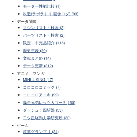
モーター性能比較 (1)
改造(ラボラトリ,画像ロダ) (83)
データ関連
マシンリスト・検索 (2)
パーツリスト・検索 (2)
限定・非売品紹介 (115)
歴史年表 (20)
文献まとめ (14)
データ更新 (312)
アニメ、マンガ
MINI 4 KING (17)
コロコロコミック (7)
コロコロアニキ (99)
爆走兄弟レッツ＆ゴー!! (150)
ダッシュ！四駆郎 (53)
二ツ星駆動力学研究所 (30)
ゲーム
超速グランプリ (24)