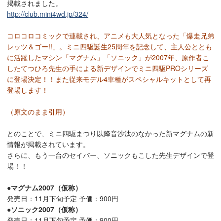
掲載されました。
http://club.mini4wd.jp/324/
コロコロコミックで連載され、アニメも大人気となった「爆走兄弟
レッツ＆ゴー!!」。ミニ四駆誕生25周年を記念して、主人公ととも
に活躍したマシン「マグナム」「ソニック」が2007年、原作者こ
したてつひろ先生の手による新デザインでミニ四駆PROシリーズ
に登場決定！！また従来モデル4車種がスペシャルキットとして再
登場します！
（原文のまま引用）
とのことで、ミニ四駆まつり以降音沙汰のなかった新マグナムの新
情報が掲載されています。
さらに、もう一台のセイバー、ソニックもこした先生デザインで登
場！！
●マグナム2007（仮称）
発売日：11月下旬予定 予価：900円
●ソニック2007（仮称）
発売日：11月下旬予定 予価：900円