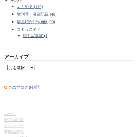
その他
よもやま (140)
増刊号・激闘記録 (48)
製品紹介(その他) (90)
コミュニティ
脱力写真室 (4)
アーカイブ
このブログを購読
ホーム
全ての記事
カレンダー
新製品情報