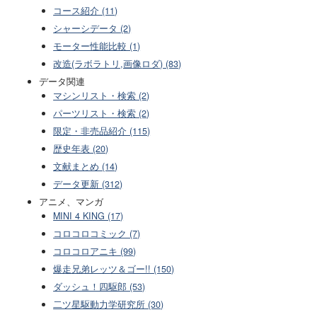
コース紹介 (11)
シャーシデータ (2)
モーター性能比較 (1)
改造(ラボラトリ,画像ロダ) (83)
データ関連
マシンリスト・検索 (2)
パーツリスト・検索 (2)
限定・非売品紹介 (115)
歴史年表 (20)
文献まとめ (14)
データ更新 (312)
アニメ、マンガ
MINI 4 KING (17)
コロコロコミック (7)
コロコロアニキ (99)
爆走兄弟レッツ＆ゴー!! (150)
ダッシュ！四駆郎 (53)
二ツ星駆動力学研究所 (30)