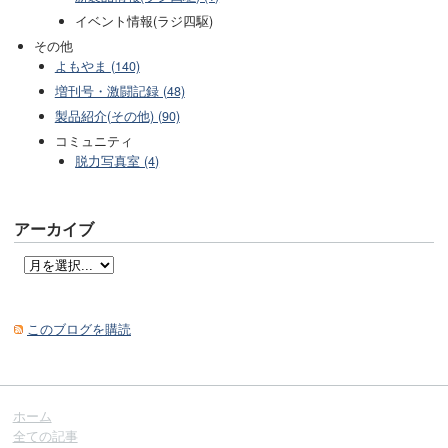
イベント情報(ラジ四駆)
その他
よもやま (140)
増刊号・激闘記録 (48)
製品紹介(その他) (90)
コミュニティ
脱力写真室 (4)
アーカイブ
このブログを購読
ホーム
全ての記事