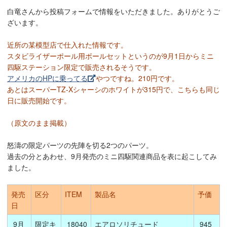
白竜さんから投稿フォームで情報をいただきました。ありがとうご
ざいます。
近所の某模型店で仕入れた情報です。
スタビライザーポール用ボールセットというのが9月1日からミニ
四駆ステーション限定で販売されるそうです。
アメリカのHPに乗ってる
やつですね。210円です。
あとはスーパーTZ-Xシャーシのホワイトが315円で、こちらも同じ
日に販売開始です。
（原文のまま掲載）
怒濤の限定パーツの先陣を切る2つのパーツ。
過去の分とあわせ、9月発売のミニ四駆関連商品を表に起こしてみ
ました。
発売
区分
ITEM
製品名
予価
日
9月
限定キ
18040
エアロソリチュード
945