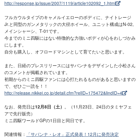
http://response.jp/issue/2007/1119/article102092_1.html
フルカウルタイプのキャメルイエローのボディに、ナイトレージ
Jr.と同型のガンメタリックの大径ホイール、ユニット構成はN-02,
メインシャーシ、T-01です。
今までのミニ四駆にはない特徴的な力強いボディが心をわしづかみ
にします。
自分も購入し、オフロードマシンとして育てたいと思います。
また、日経のプレスリリースにはサバンナをデザインした小松さん
のコメントが掲載されています。
初期からのミニ四駆ファンには心打たれるものがあると思いますの
で、ぜひご一読を！！
http://release.nikkei.co.jp/detail.cfm?relID=175472&lindID=4
なお、発売日は
12月8日（土）
。（11月23日、24日のタミヤフェ
アで先行販売）
ミニ四駆ワールドGPの1日目と同日です。
関連情報：
「サバンナ・レオ」正式発表！12月に発売決定