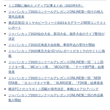
ミニ四駆に触れたメディア記事まとめ（2023年6月）
ジャパンカップ2023コンクールデレガンスONLINE第一回その他入
賞作品発表
東武百貨店/タミヤホビーウィーク2023＆モデラーズWEBコンテスト
レポート
ジャパンカップ2023仙台大会、新潟大会、福井大会のライブ配信が
決定
ジャパンカップ2023北海道大会続報。事前申込の受付が開始
ジャパンカップ2023東京大会1D/1のレポートがタミヤのサイトに掲
載
ジャパンカップ2023コンクールデレガンスONLINE第一回「ミニ四
ドクター賞」「MCガッツ賞」「MCGUY賞」「テーマ部門賞」結果
発表
ジャパンカップ2023コンクールデレガンスONLINE第一回「NEW
ERA賞」「ヨコハマタイヤ賞」「XLARGE賞」「FDK賞」結果発表
横浜FCとのコラボミニ四駆が発売決定。車種はエアロアバンテ
ジャパンカップ2023コンクールデレガンスONLINE第二回の作品募
集が開始