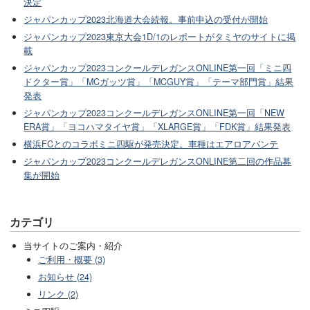
決定
ジャパンカップ2023北海道大会続報。事前申込の受付が開始
ジャパンカップ2023東京大会1D/1のレポートがタミヤのサイトに掲
載
ジャパンカップ2023コンクールデレガンスONLINE第一回「ミニ四
ドクター賞」「MCガッツ賞」「MCGUY賞」「テーマ部門賞」結果
発表
ジャパンカップ2023コンクールデレガンスONLINE第一回「NEW
ERA賞」「ヨコハマタイヤ賞」「XLARGE賞」「FDK賞」結果発表
横浜FCとのコラボミニ四駆が発売決定。車種はエアロアバンテ
ジャパンカップ2023コンクールデレガンスONLINE第二回の作品募
集が開始
カテゴリ
当サイトのご案内・紹介
ご利用・概要 (3)
お知らせ (24)
リンク (2)