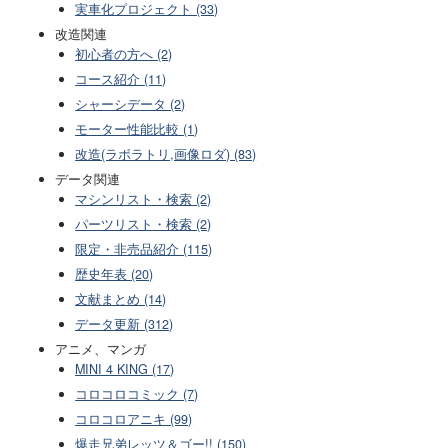
実車化プロジェクト (33)
改造関連
初心者の方へ (2)
コース紹介 (11)
シャーシデータ (2)
モーター性能比較 (1)
改造(ラボラトリ,画像ロダ) (83)
データ関連
マシンリスト・検索 (2)
パーツリスト・検索 (2)
限定・非売品紹介 (115)
歴史年表 (20)
文献まとめ (14)
データ更新 (312)
アニメ、マンガ
MINI 4 KING (17)
コロコロコミック (7)
コロコロアニキ (99)
爆走兄弟レッツ＆ゴー!! (150)