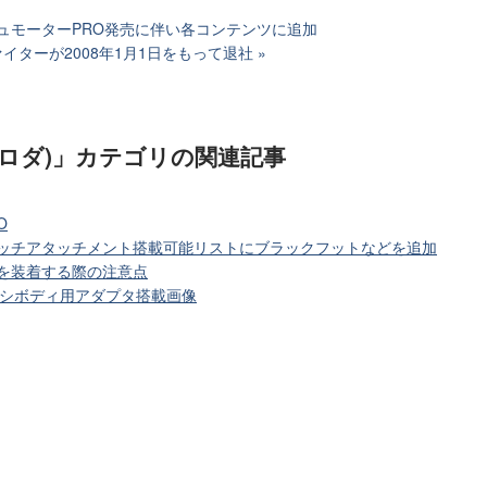
ュモーターPRO発売に伴い各コンテンツに追加
イターが2008年1月1日をもって退社
像ロダ)」カテゴリ
の関連記事
O
ャッチアタッチメント搭載可能リストにブラックフットなどを追加
を装着する際の注意点
ャーシボディ用アダプタ搭載画像