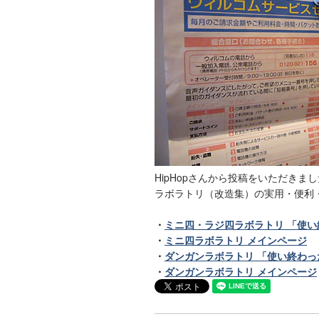
HipHopさんから投稿をいただき
ラボラトリ（改造集）の実用・便利
・
ミニ四・ラジ四ラボラトリ 「使
・
ミニ四ラボラトリ メインページ
・
ダンガンラボラトリ 「使い終わ
・
ダンガンラボラトリ メインページ