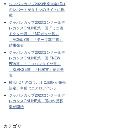
ジャパンカップ2023東京大会1D/1
のレポートがタミヤのサイトに掲
載
ジャパンカップ2023コンクールデ
レガンスONLINE第一回「ミニ四
ドクター賞」「MCガッツ賞」
「MCGUY賞」「テーマ部門賞」
結果発表
ジャパンカップ2023コンクールデ
レガンスONLINE第一回「NEW
ERA賞」「ヨコハマタイヤ賞」
「XLARGE賞」「FDK賞」結果発
表
横浜FCとのコラボミニ四駆が発売
決定。車種はエアロアバンテ
ジャパンカップ2023コンクールデ
レガンスONLINE第二回の作品募
集が開始
カテゴリ