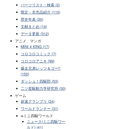
パーツリスト・検索 (2)
限定・非売品紹介 (115)
歴史年表 (20)
文献まとめ (14)
データ更新 (312)
アニメ、マンガ
MINI 4 KING (17)
コロコロコミック (7)
コロコロアニキ (99)
爆走兄弟レッツ＆ゴー!!
(150)
ダッシュ！四駆郎 (53)
二ツ星駆動力学研究所 (30)
ゲーム
超速グランプリ (24)
ワールドランナー (31)
∞ミニ四駆ワールド
ニュース(ミニ四駆ワー
ルド) (41)