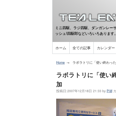
ミニ四駆、ラジ四駆、ダンガンレーサ
ッシュ!四駆郎などいろいろあります
ホーム
全ての記事
カレンダー
Home
ラボラトリに「使い終わっ
ラボラトリに「使い
加
投稿日:
2007年12月18日 21:33
by
P-M