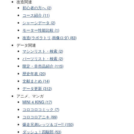
改造関連
初心者の方へ (2)
コース紹介 (11)
シャーシデータ (2)
モーター性能比較 (1)
改造(ラボラトリ,画像ロダ) (83)
データ関連
マシンリスト・検索 (2)
パーツリスト・検索 (2)
限定・非売品紹介 (115)
歴史年表 (20)
文献まとめ (14)
データ更新 (312)
アニメ、マンガ
MINI 4 KING (17)
コロコロコミック (7)
コロコロアニキ (99)
爆走兄弟レッツ＆ゴー!! (150)
ダッシュ！四駆郎 (53)