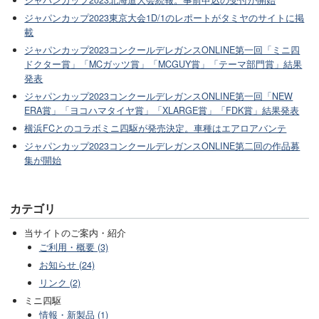
ジャパンカップ2023東京大会1D/1のレポートがタミヤのサイトに掲
載
ジャパンカップ2023コンクールデレガンスONLINE第一回「ミニ四
ドクター賞」「MCガッツ賞」「MCGUY賞」「テーマ部門賞」結果
発表
ジャパンカップ2023コンクールデレガンスONLINE第一回「NEW
ERA賞」「ヨコハマタイヤ賞」「XLARGE賞」「FDK賞」結果発表
横浜FCとのコラボミニ四駆が発売決定。車種はエアロアバンテ
ジャパンカップ2023コンクールデレガンスONLINE第二回の作品募
集が開始
カテゴリ
当サイトのご案内・紹介
ご利用・概要 (3)
お知らせ (24)
リンク (2)
ミニ四駆
情報・新製品 (1)