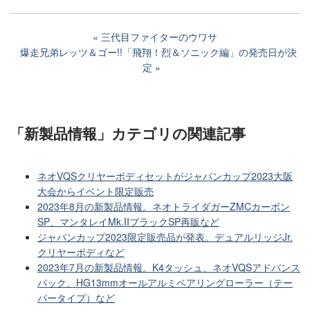
三代目ファイターのウワサ
爆走兄弟レッツ＆ゴー!!「飛翔！烈＆ソニック編」の発売日が決
定
「新製品情報」カテゴリ
の関連記事
ネオVQSクリヤーボディセットがジャパンカップ2023大阪
大会からイベント限定販売
2023年8月の新製品情報。ネオトライダガーZMCカーボン
SP、マンタレイMk.IIブラックSP再販など
ジャパンカップ2023限定販売品が発表。デュアルリッジJr.
クリヤーボディなど
2023年7月の新製品情報。K4タッシュ、ネオVQSアドバンス
パック、HG13mmオールアルミベアリングローラー（テー
パータイプ）など