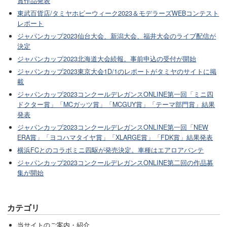
賞作品発表
東武百貨店/タミヤホビーウィーク2023＆モデラーズWEBコンテスト
レポート
ジャパンカップ2023仙台大会、新潟大会、福井大会のライブ配信が
決定
ジャパンカップ2023北海道大会続報。事前申込の受付が開始
ジャパンカップ2023東京大会1D/1のレポートがタミヤのサイトに掲
載
ジャパンカップ2023コンクールデレガンスONLINE第一回「ミニ四
ドクター賞」「MCガッツ賞」「MCGUY賞」「テーマ部門賞」結果
発表
ジャパンカップ2023コンクールデレガンスONLINE第一回「NEW
ERA賞」「ヨコハマタイヤ賞」「XLARGE賞」「FDK賞」結果発表
横浜FCとのコラボミニ四駆が発売決定。車種はエアロアバンテ
ジャパンカップ2023コンクールデレガンスONLINE第二回の作品募
集が開始
カテゴリ
当サイトのご案内・紹介