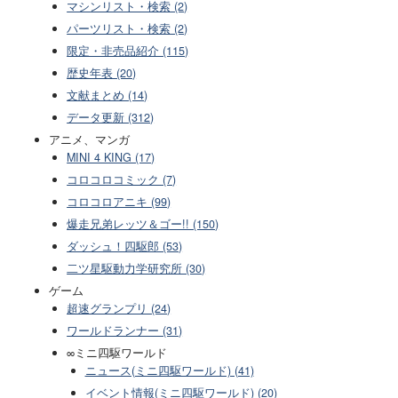
マシンリスト・検索 (2)
パーツリスト・検索 (2)
限定・非売品紹介 (115)
歴史年表 (20)
文献まとめ (14)
データ更新 (312)
アニメ、マンガ
MINI 4 KING (17)
コロコロコミック (7)
コロコロアニキ (99)
爆走兄弟レッツ＆ゴー!! (150)
ダッシュ！四駆郎 (53)
二ツ星駆動力学研究所 (30)
ゲーム
超速グランプリ (24)
ワールドランナー (31)
∞ミニ四駆ワールド
ニュース(ミニ四駆ワールド) (41)
イベント情報(ミニ四駆ワールド) (20)