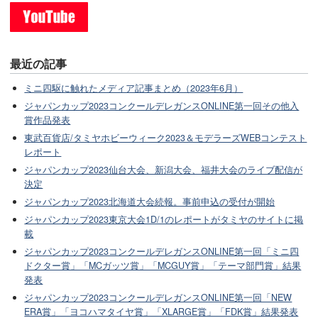
最近の記事
ミニ四駆に触れたメディア記事まとめ（2023年6月）
ジャパンカップ2023コンクールデレガンスONLINE第一回その他入
賞作品発表
東武百貨店/タミヤホビーウィーク2023＆モデラーズWEBコンテスト
レポート
ジャパンカップ2023仙台大会、新潟大会、福井大会のライブ配信が
決定
ジャパンカップ2023北海道大会続報。事前申込の受付が開始
ジャパンカップ2023東京大会1D/1のレポートがタミヤのサイトに掲
載
ジャパンカップ2023コンクールデレガンスONLINE第一回「ミニ四
ドクター賞」「MCガッツ賞」「MCGUY賞」「テーマ部門賞」結果
発表
ジャパンカップ2023コンクールデレガンスONLINE第一回「NEW
ERA賞」「ヨコハマタイヤ賞」「XLARGE賞」「FDK賞」結果発表