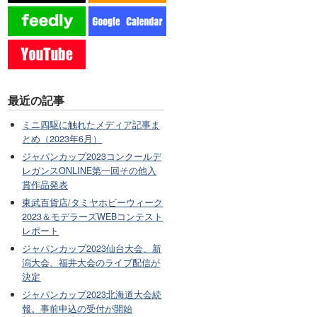
最近の記事
ミニ四駆に触れたメディア記事ま
とめ（2023年6月）
ジャパンカップ2023コンクールデ
レガンスONLINE第一回その他入
賞作品発表
東武百貨店/タミヤホビーウィーク
2023＆モデラーズWEBコンテスト
レポート
ジャパンカップ2023仙台大会、新
潟大会、福井大会のライブ配信が
決定
ジャパンカップ2023北海道大会続
報。事前申込の受付が開始