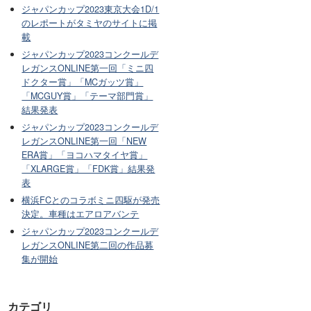
ジャパンカップ2023東京大会1D/1
のレポートがタミヤのサイトに掲
載
ジャパンカップ2023コンクールデ
レガンスONLINE第一回「ミニ四
ドクター賞」「MCガッツ賞」
「MCGUY賞」「テーマ部門賞」
結果発表
ジャパンカップ2023コンクールデ
レガンスONLINE第一回「NEW
ERA賞」「ヨコハマタイヤ賞」
「XLARGE賞」「FDK賞」結果発
表
横浜FCとのコラボミニ四駆が発売
決定。車種はエアロアバンテ
ジャパンカップ2023コンクールデ
レガンスONLINE第二回の作品募
集が開始
カテゴリ