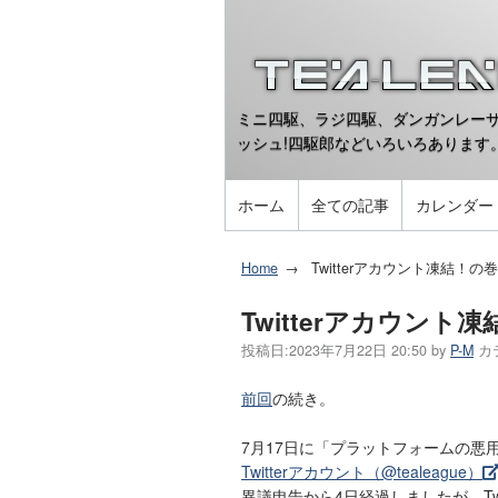
ミニ四駆、ラジ四駆、ダンガンレーサ
ッシュ!四駆郎などいろいろあります
ホーム
全ての記事
カレンダー
Home
Twitterアカウント凍結！の
Twitterアカウント
投稿日:
2023年7月22日 20:50
by
P-M
カ
前回
の続き。
7月17日に「プラットフォームの
Twitterアカウント（@tealeague）
異議申告から4日経過しましたが、Tw