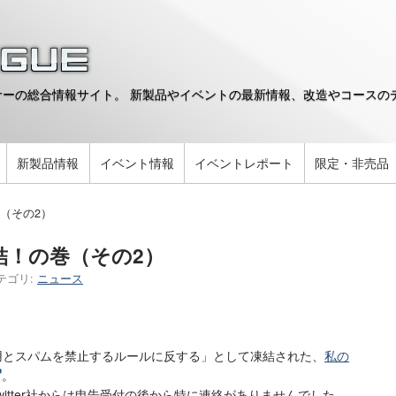
ーの総合情報サイト。 新製品やイベントの最新情報、改造やコースのデ
。
新製品情報
イベント情報
イベントレポート
限定・非売品
巻（その2）
凍結！の巻（その2）
テゴリ:
ニュース
悪用とスパムを禁止するルールに反する」として凍結された、
私の
。
itter社からは申告受付の後から特に連絡がありませんでした。