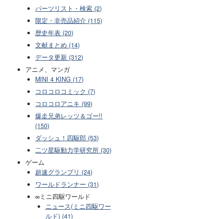
パーツリスト・検索 (2)
限定・非売品紹介 (115)
歴史年表 (20)
文献まとめ (14)
データ更新 (312)
アニメ、マンガ
MINI 4 KING (17)
コロコロコミック (7)
コロコロアニキ (99)
爆走兄弟レッツ＆ゴー!!
(150)
ダッシュ！四駆郎 (53)
二ツ星駆動力学研究所 (30)
ゲーム
超速グランプリ (24)
ワールドランナー (31)
∞ミニ四駆ワールド
ニュース(ミニ四駆ワー
ルド) (41)