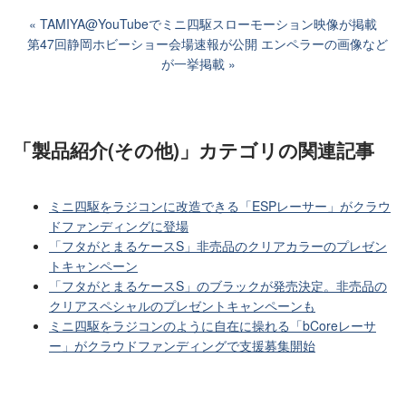
TAMIYA@YouTubeでミニ四駆スローモーション映像が掲載
第47回静岡ホビーショー会場速報が公開 エンペラーの画像など
が一挙掲載
「製品紹介(その他)」カテゴリ
の関連記事
ミニ四駆をラジコンに改造できる「ESPレーサー」がクラウ
ドファンディングに登場
「フタがとまるケースS」非売品のクリアカラーのプレゼン
トキャンペーン
「フタがとまるケースS」のブラックが発売決定。非売品の
クリアスペシャルのプレゼントキャンペーンも
ミニ四駆をラジコンのように自在に操れる「bCoreレーサ
ー」がクラウドファンディングで支援募集開始