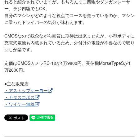
れると紹介されていますが、もちろんミニ四駆やダンガンレーサ
ー、ラジ四駆でもOK。
自分のマシンがどのような視点でコースを走っているのか、マシン
に乗ったドライバーの気分が味わえます。
CMOSなので残念ながら画質に期待は出来ませんが、小型ボディに
充電式電池も内蔵されているため、外付けの電源が不要なので取り
回しが楽です。
定価はCMOSカメラRC-12が1万9800円、受信機MorseTypeSが1
万2600円。
●主な販売店
・アストップケーヨー
・カタスコポス
・ワイケー無線