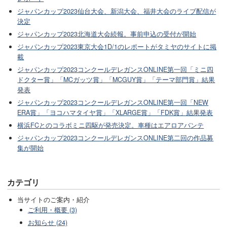
ジャパンカップ2023仙台大会、新潟大会、福井大会のライブ配信が
決定
ジャパンカップ2023北海道大会続報。事前申込の受付が開始
ジャパンカップ2023東京大会1D/1のレポートがタミヤのサイトに掲
載
ジャパンカップ2023コンクールデレガンスONLINE第一回「ミニ四
ドクター賞」「MCガッツ賞」「MCGUY賞」「テーマ部門賞」結果
発表
ジャパンカップ2023コンクールデレガンスONLINE第一回「NEW
ERA賞」「ヨコハマタイヤ賞」「XLARGE賞」「FDK賞」結果発表
横浜FCとのコラボミニ四駆が発売決定。車種はエアロアバンテ
ジャパンカップ2023コンクールデレガンスONLINE第二回の作品募
集が開始
カテゴリ
当サイトのご案内・紹介
ご利用・概要 (3)
お知らせ (24)