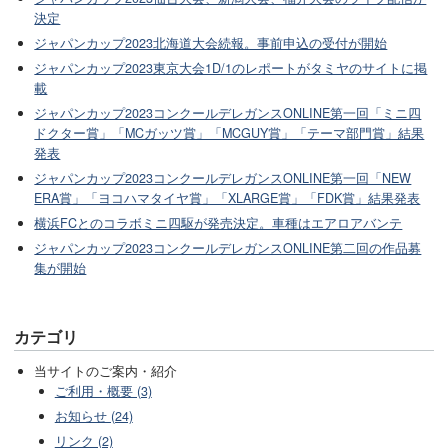
決定
ジャパンカップ2023北海道大会続報。事前申込の受付が開始
ジャパンカップ2023東京大会1D/1のレポートがタミヤのサイトに掲
載
ジャパンカップ2023コンクールデレガンスONLINE第一回「ミニ四
ドクター賞」「MCガッツ賞」「MCGUY賞」「テーマ部門賞」結果
発表
ジャパンカップ2023コンクールデレガンスONLINE第一回「NEW
ERA賞」「ヨコハマタイヤ賞」「XLARGE賞」「FDK賞」結果発表
横浜FCとのコラボミニ四駆が発売決定。車種はエアロアバンテ
ジャパンカップ2023コンクールデレガンスONLINE第二回の作品募
集が開始
カテゴリ
当サイトのご案内・紹介
ご利用・概要 (3)
お知らせ (24)
リンク (2)