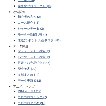
実車化プロジェクト (33)
改造関連
初心者の方へ (2)
コース紹介 (11)
シャーシデータ (2)
モーター性能比較 (1)
改造(ラボラトリ,画像ロダ) (83)
データ関連
マシンリスト・検索 (2)
パーツリスト・検索 (2)
限定・非売品紹介 (115)
歴史年表 (20)
文献まとめ (14)
データ更新 (312)
アニメ、マンガ
MINI 4 KING (17)
コロコロコミック (7)
コロコロアニキ (99)