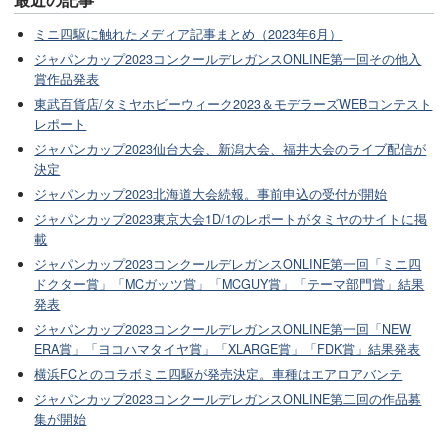
ミニ四駆に触れたメディア記事まとめ（2023年6月）
ジャパンカップ2023コンクールデレガンスONLINE第一回その他入
賞作品発表
東武百貨店/タミヤホビーウィーク2023＆モデラーズWEBコンテスト
レポート
ジャパンカップ2023仙台大会、新潟大会、福井大会のライブ配信が
決定
ジャパンカップ2023北海道大会続報。事前申込の受付が開始
ジャパンカップ2023東京大会1D/1のレポートがタミヤのサイトに掲
載
ジャパンカップ2023コンクールデレガンスONLINE第一回「ミニ四
ドクター賞」「MCガッツ賞」「MCGUY賞」「テーマ部門賞」結果
発表
ジャパンカップ2023コンクールデレガンスONLINE第一回「NEW
ERA賞」「ヨコハマタイヤ賞」「XLARGE賞」「FDK賞」結果発表
横浜FCとのコラボミニ四駆が発売決定。車種はエアロアバンテ
ジャパンカップ2023コンクールデレガンスONLINE第二回の作品募
集が開始