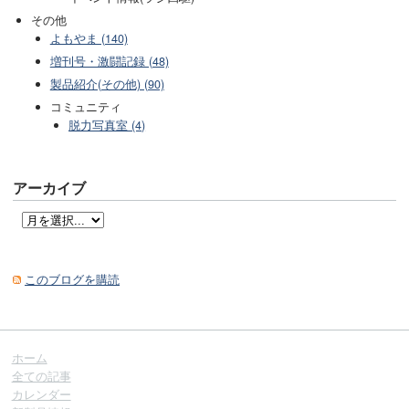
その他
よもやま (140)
増刊号・激闘記録 (48)
製品紹介(その他) (90)
コミュニティ
脱力写真室 (4)
アーカイブ
このブログを購読
ホーム
全ての記事
カレンダー