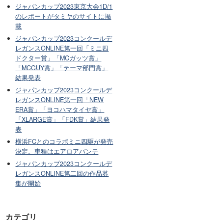
ジャパンカップ2023東京大会1D/1
のレポートがタミヤのサイトに掲
載
ジャパンカップ2023コンクールデ
レガンスONLINE第一回「ミニ四
ドクター賞」「MCガッツ賞」
「MCGUY賞」「テーマ部門賞」
結果発表
ジャパンカップ2023コンクールデ
レガンスONLINE第一回「NEW
ERA賞」「ヨコハマタイヤ賞」
「XLARGE賞」「FDK賞」結果発
表
横浜FCとのコラボミニ四駆が発売
決定。車種はエアロアバンテ
ジャパンカップ2023コンクールデ
レガンスONLINE第二回の作品募
集が開始
カテゴリ