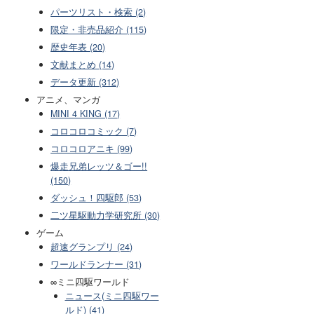
パーツリスト・検索 (2)
限定・非売品紹介 (115)
歴史年表 (20)
文献まとめ (14)
データ更新 (312)
アニメ、マンガ
MINI 4 KING (17)
コロコロコミック (7)
コロコロアニキ (99)
爆走兄弟レッツ＆ゴー!!
(150)
ダッシュ！四駆郎 (53)
二ツ星駆動力学研究所 (30)
ゲーム
超速グランプリ (24)
ワールドランナー (31)
∞ミニ四駆ワールド
ニュース(ミニ四駆ワー
ルド) (41)