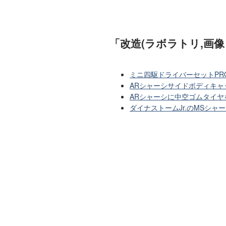
「改造(ラボラトリ,画
ミニ四駆ドライバーセットPR
ARシャーシサイドボディキ
ARシャーシに中空ゴムタイヤ
ダイナストームJr.のMSシ