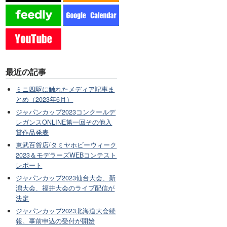
最近の記事
ミニ四駆に触れたメディア記事ま
とめ（2023年6月）
ジャパンカップ2023コンクールデ
レガンスONLINE第一回その他入
賞作品発表
東武百貨店/タミヤホビーウィーク
2023＆モデラーズWEBコンテスト
レポート
ジャパンカップ2023仙台大会、新
潟大会、福井大会のライブ配信が
決定
ジャパンカップ2023北海道大会続
報。事前申込の受付が開始