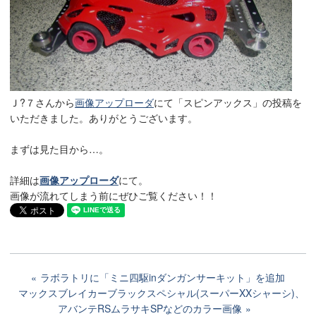
Ｊ?７さんから
画像アップローダ
にて「スピンアックス」の投稿を
いただきました。ありがとうございます。
まずは見た目から…。
詳細は
画像アップローダ
にて。
画像が流れてしまう前にぜひご覧ください！！
ラボラトリに「ミニ四駆inダンガンサーキット」を追加
マックスブレイカーブラックスペシャル(スーパーXXシャーシ)、
アバンテRSムラサキSPなどのカラー画像