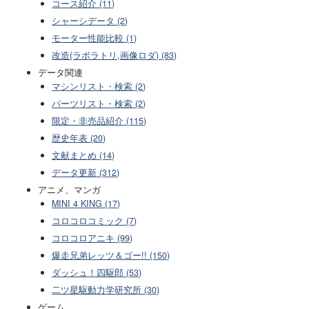
コース紹介 (11)
シャーシデータ (2)
モーター性能比較 (1)
改造(ラボラトリ,画像ロダ) (83)
データ関連
マシンリスト・検索 (2)
パーツリスト・検索 (2)
限定・非売品紹介 (115)
歴史年表 (20)
文献まとめ (14)
データ更新 (312)
アニメ、マンガ
MINI 4 KING (17)
コロコロコミック (7)
コロコロアニキ (99)
爆走兄弟レッツ＆ゴー!! (150)
ダッシュ！四駆郎 (53)
二ツ星駆動力学研究所 (30)
ゲーム