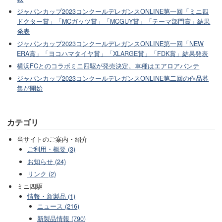
ジャパンカップ2023コンクールデレガンスONLINE第一回「ミニ四
ドクター賞」「MCガッツ賞」「MCGUY賞」「テーマ部門賞」結果
発表
ジャパンカップ2023コンクールデレガンスONLINE第一回「NEW
ERA賞」「ヨコハマタイヤ賞」「XLARGE賞」「FDK賞」結果発表
横浜FCとのコラボミニ四駆が発売決定。車種はエアロアバンテ
ジャパンカップ2023コンクールデレガンスONLINE第二回の作品募
集が開始
カテゴリ
当サイトのご案内・紹介
ご利用・概要 (3)
お知らせ (24)
リンク (2)
ミニ四駆
情報・新製品 (1)
ニュース (216)
新製品情報 (790)