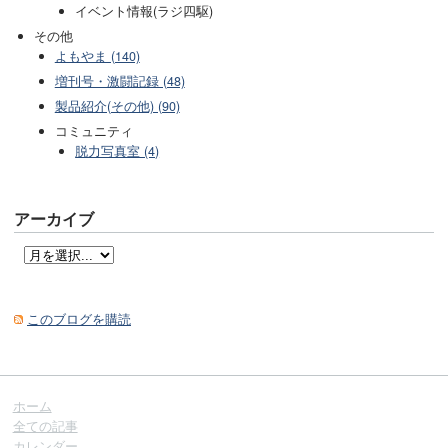
イベント情報(ラジ四駆)
その他
よもやま (140)
増刊号・激闘記録 (48)
製品紹介(その他) (90)
コミュニティ
脱力写真室 (4)
アーカイブ
このブログを購読
ホーム
全ての記事
カレンダー