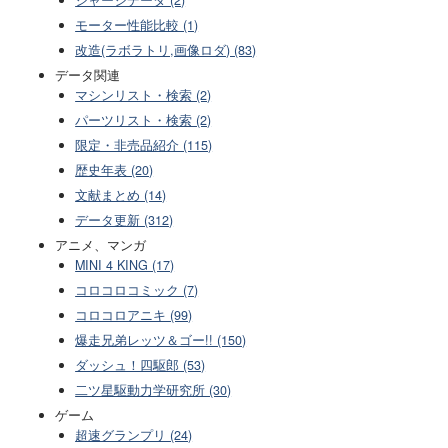
モーター性能比較 (1)
改造(ラボラトリ,画像ロダ) (83)
データ関連
マシンリスト・検索 (2)
パーツリスト・検索 (2)
限定・非売品紹介 (115)
歴史年表 (20)
文献まとめ (14)
データ更新 (312)
アニメ、マンガ
MINI 4 KING (17)
コロコロコミック (7)
コロコロアニキ (99)
爆走兄弟レッツ＆ゴー!! (150)
ダッシュ！四駆郎 (53)
二ツ星駆動力学研究所 (30)
ゲーム
超速グランプリ (24)