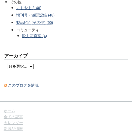
その他
よもやま (140)
増刊号・激闘記録 (48)
製品紹介(その他) (90)
コミュニティ
脱力写真室 (4)
アーカイブ
このブログを購読
ホーム
全ての記事
カレンダー
新製品情報