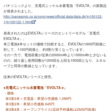
パナソニックより、充電式ニッケル水素電池「EVOLTA」の新製品
が発表されました。
http://panasonic.co.jp/corp/news/official.data/data.dir/jn100122-
1/jn100122-1.html
発表されたのはEVOLTAシリーズのエントリーモデル「充電式
EVOLTA e」。
単三電池4本セットの価格で比較すると、EVOLTAの1600円前後に
対して、1100円前後と、約3割り安くなっています。
その一方で、電池容量が従来の2000mAhより1000mAhと少ないも
のの、繰り返し使用回数が1200回を上回る1500回となり、エネル
ープと同等の数値となっています。
従来のEVOLTAシリーズと併売。
●充電式ニッケル水素電池「EVOLTA e」
・価格
単3形2本＋充電器：希望小売価格 1,089円
単3形2本：希望小売価格 645円
単3形4本：オープンプライス(店頭予想価格は2500円前後)