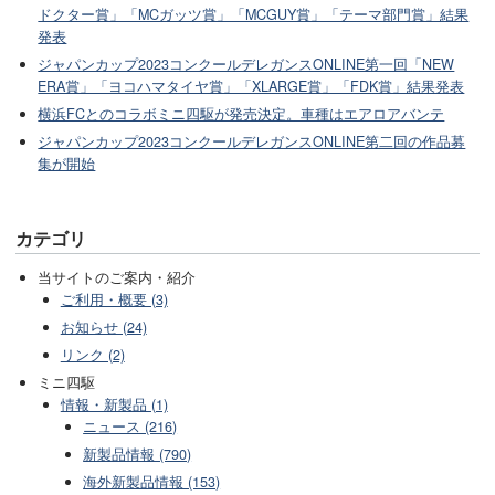
ドクター賞」「MCガッツ賞」「MCGUY賞」「テーマ部門賞」結果
発表
ジャパンカップ2023コンクールデレガンスONLINE第一回「NEW
ERA賞」「ヨコハマタイヤ賞」「XLARGE賞」「FDK賞」結果発表
横浜FCとのコラボミニ四駆が発売決定。車種はエアロアバンテ
ジャパンカップ2023コンクールデレガンスONLINE第二回の作品募
集が開始
カテゴリ
当サイトのご案内・紹介
ご利用・概要 (3)
お知らせ (24)
リンク (2)
ミニ四駆
情報・新製品 (1)
ニュース (216)
新製品情報 (790)
海外新製品情報 (153)