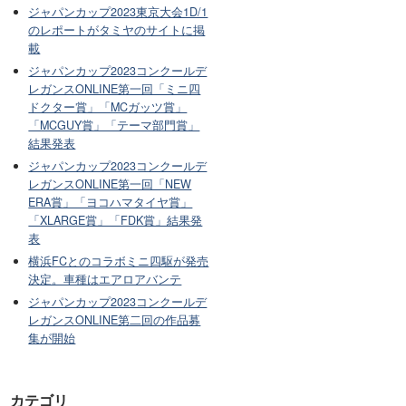
ジャパンカップ2023東京大会1D/1
のレポートがタミヤのサイトに掲
載
ジャパンカップ2023コンクールデ
レガンスONLINE第一回「ミニ四
ドクター賞」「MCガッツ賞」
「MCGUY賞」「テーマ部門賞」
結果発表
ジャパンカップ2023コンクールデ
レガンスONLINE第一回「NEW
ERA賞」「ヨコハマタイヤ賞」
「XLARGE賞」「FDK賞」結果発
表
横浜FCとのコラボミニ四駆が発売
決定。車種はエアロアバンテ
ジャパンカップ2023コンクールデ
レガンスONLINE第二回の作品募
集が開始
カテゴリ