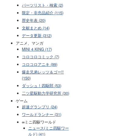
パーツリスト・検索 (2)
限定・非売品紹介 (115)
歴史年表 (20)
文献まとめ (14)
データ更新 (312)
アニメ、マンガ
MINI 4 KING (17)
コロコロコミック (7)
コロコロアニキ (99)
爆走兄弟レッツ＆ゴー!!
(150)
ダッシュ！四駆郎 (53)
二ツ星駆動力学研究所 (30)
ゲーム
超速グランプリ (24)
ワールドランナー (31)
∞ミニ四駆ワールド
ニュース(ミニ四駆ワー
ルド) (41)