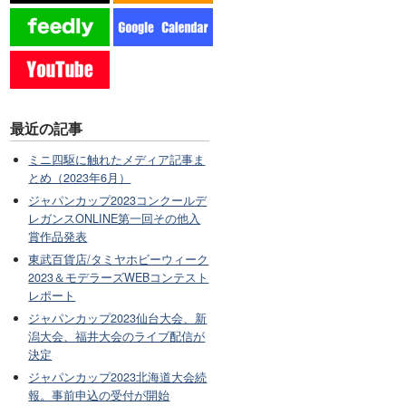
最近の記事
ミニ四駆に触れたメディア記事ま
とめ（2023年6月）
ジャパンカップ2023コンクールデ
レガンスONLINE第一回その他入
賞作品発表
東武百貨店/タミヤホビーウィーク
2023＆モデラーズWEBコンテスト
レポート
ジャパンカップ2023仙台大会、新
潟大会、福井大会のライブ配信が
決定
ジャパンカップ2023北海道大会続
報。事前申込の受付が開始