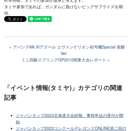
タミヤ参加であれば、ガンダムに負けないビッグサプライズを期
待。
アバンテMk.IIIアズール エヴァンゲリオン初号機Special 覚醒
Ver.
ミニ四駆スプリングGP2010関東大会レポート
「イベント情報(タミヤ)」カテゴリ
の関連
記事
ジャパンカップ2023北海道大会続報。事前申込の受付が開
始
ジャパンカップ2023コンクールデレガンスONLINE第二回の