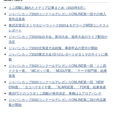
ミニ四駆に触れたメディア記事まとめ（2023年6月）
ジャパンカップ2023コンクールデレガンスONLINE第一回その他入
賞作品発表
東武百貨店/タミヤホビーウィーク2023＆モデラーズWEBコンテスト
レポート
ジャパンカップ2023仙台大会、新潟大会、福井大会のライブ配信が
決定
ジャパンカップ2023北海道大会続報。事前申込の受付が開始
ジャパンカップ2023東京大会1D/1のレポートがタミヤのサイトに掲
載
ジャパンカップ2023コンクールデレガンスONLINE第一回「ミニ四
ドクター賞」「MCガッツ賞」「MCGUY賞」「テーマ部門賞」結果
発表
ジャパンカップ2023コンクールデレガンスONLINE第一回「NEW
ERA賞」「ヨコハマタイヤ賞」「XLARGE賞」「FDK賞」結果発表
横浜FCとのコラボミニ四駆が発売決定。車種はエアロアバンテ
ジャパンカップ2023コンクールデレガンスONLINE第二回の作品募
集が開始