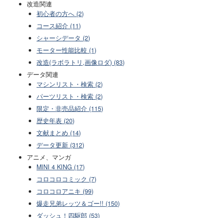
改造関連
初心者の方へ (2)
コース紹介 (11)
シャーシデータ (2)
モーター性能比較 (1)
改造(ラボラトリ,画像ロダ) (83)
データ関連
マシンリスト・検索 (2)
パーツリスト・検索 (2)
限定・非売品紹介 (115)
歴史年表 (20)
文献まとめ (14)
データ更新 (312)
アニメ、マンガ
MINI 4 KING (17)
コロコロコミック (7)
コロコロアニキ (99)
爆走兄弟レッツ＆ゴー!! (150)
ダッシュ！四駆郎 (53)