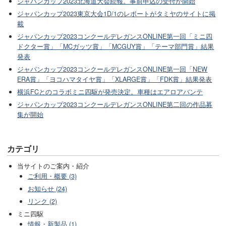
ジャパンカップ2023北海道大会続報。事前申込の受付が開始
ジャパンカップ2023東京大会1D/1のレポートがタミヤのサイトに掲
載
ジャパンカップ2023コンクールデレガンスONLINE第一回「ミニ四
ドクター賞」「MCガッツ賞」「MCGUY賞」「テーマ部門賞」結果
発表
ジャパンカップ2023コンクールデレガンスONLINE第一回「NEW
ERA賞」「ヨコハマタイヤ賞」「XLARGE賞」「FDK賞」結果発表
横浜FCとのコラボミニ四駆が発売決定。車種はエアロアバンテ
ジャパンカップ2023コンクールデレガンスONLINE第二回の作品募
集が開始
カテゴリ
当サイトのご案内・紹介
ご利用・概要 (3)
お知らせ (24)
リンク (2)
ミニ四駆
情報・新製品 (1)