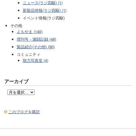
ニュース(ラジ四駆) (1)
新製品情報(ラジ四駆) (1)
イベント情報(ラジ四駆)
その他
よもやま (140)
増刊号・激闘記録 (48)
製品紹介(その他) (90)
コミュニティ
脱力写真室 (4)
アーカイブ
このブログを購読