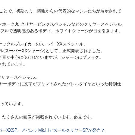
うことで、初期のミニ四駆からの代表的なマシンたちが展示されて
ホークJr. クリヤーピンクスペシャルなどのクリヤースペシャル
ラフルで透明感のあるボディ、ホワイトシャーシが目を引きます。
ナックルブレイカーのスーパーXXスペシャル。
ル(スーパーXXシャーシ)として、正式発表されました。
ど青が中心に使われていますが、シャーシはブラック。
されています。
 クリヤースペシャル。
クリヤーボディに文字がプリントされたバレルタイヤといった特別仕
なっています。
、たくさんの画像が掲載されています。必見です。
XXSP、アバンテMk.IIIアズールクリヤーSPが発売？