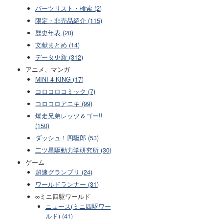
パーツリスト・検索 (2)
限定・非売品紹介 (115)
歴史年表 (20)
文献まとめ (14)
データ更新 (312)
アニメ、マンガ
MINI 4 KING (17)
コロコロコミック (7)
コロコロアニキ (99)
爆走兄弟レッツ＆ゴー!!
(150)
ダッシュ！四駆郎 (53)
二ツ星駆動力学研究所 (30)
ゲーム
超速グランプリ (24)
ワールドランナー (31)
∞ミニ四駆ワールド
ニュース(ミニ四駆ワー
ルド) (41)