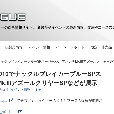
ーの総合情報サイト。 新製品やイベントの最新情報、改造やコースのデ
。
新製品情報
イベント情報
イベントレポート
限定・非売品
ナックルブレイカーブルーSPスーパーXX、アバンテMk.IIIアズールクリヤーS
010でナックルブレイカーブルーSPス
k.IIIアズールクリヤーSPなどが展示
テゴリ:
イベント情報(タミヤ)
Japan
」で東京おもちゃショーのタミヤブースの模様が掲載さ
_mini4.html