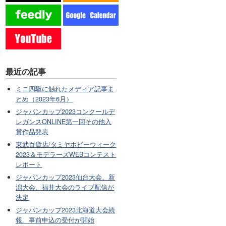
最近の記事
ミニ四駆に触れたメディア記事ま
とめ（2023年6月）
ジャパンカップ2023コンクールデ
レガンスONLINE第一回その他入
賞作品発表
東武百貨店/タミヤホビーウィーク
2023＆モデラーズWEBコンテスト
レポート
ジャパンカップ2023仙台大会、新
潟大会、福井大会のライブ配信が
決定
ジャパンカップ2023北海道大会続
報。事前申込の受付が開始