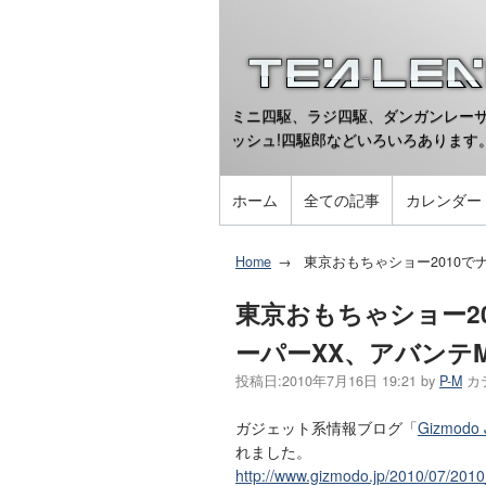
ミニ四駆、ラジ四駆、ダンガンレーサ
ッシュ!四駆郎などいろいろあります
ホーム
全ての記事
カレンダー
Home
東京おもちゃショー2010で
東京おもちゃショー2
ーパーXX、アバンテM
投稿日:
2010年7月16日 19:21
by
P-M
カ
ガジェット系情報ブログ「
Gizmodo 
れました。
http://www.gizmodo.jp/2010/07/2010