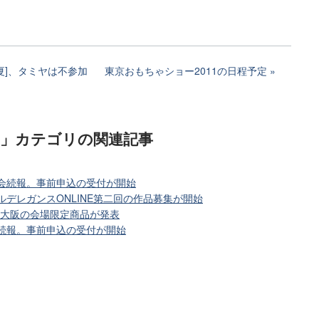
夏]、タミヤは不参加
東京おもちゃショー2011の日程予定
)」カテゴリ
の関連記事
大会続報。事前申込の受付が開始
ルデレガンスONLINE第二回の作品募集が開始
in 大阪の会場限定商品が発表
会続報。事前申込の受付が開始