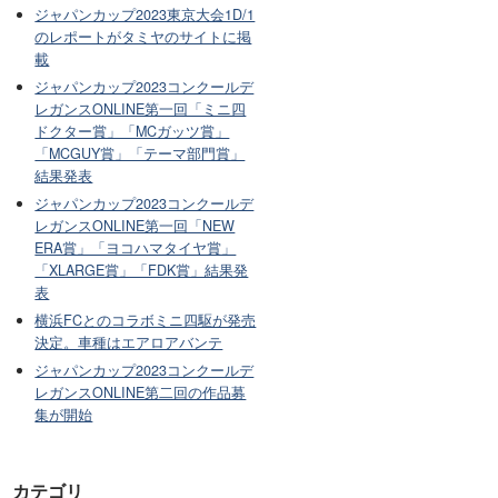
ジャパンカップ2023東京大会1D/1
のレポートがタミヤのサイトに掲
載
ジャパンカップ2023コンクールデ
レガンスONLINE第一回「ミニ四
ドクター賞」「MCガッツ賞」
「MCGUY賞」「テーマ部門賞」
結果発表
ジャパンカップ2023コンクールデ
レガンスONLINE第一回「NEW
ERA賞」「ヨコハマタイヤ賞」
「XLARGE賞」「FDK賞」結果発
表
横浜FCとのコラボミニ四駆が発売
決定。車種はエアロアバンテ
ジャパンカップ2023コンクールデ
レガンスONLINE第二回の作品募
集が開始
カテゴリ