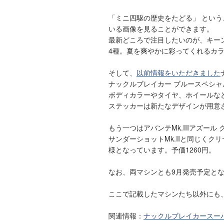
「ミニ四駆の歴史をたどる」 とい
いる画像を見ることができます。
最新どころで注目したいのが、キーン
4種。夏を爽やかに彩ってくれるカ
そして、
以前情報をいただきました
ナックルブレイカー ブルースペシャ
ボディカラーやタイヤ、ホイールな
ステッカーは新たなデザインが用意
もう一つはアバンテMk.IIIアズール
サンダーショットMk.IIと同じく
様となっています。予価1260円。
なお、両マシンとも9月発売予定と
ここで記載したマシンたち以外にも
関連情報：
ナックルブレイカースーパー