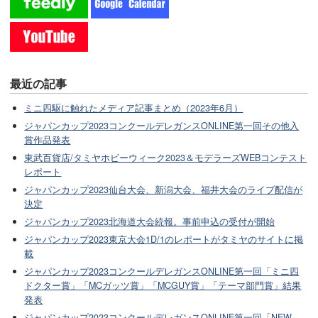
最近の記事
ミニ四駆に触れたメディア記事まとめ（2023年6月）
ジャパンカップ2023コンクールデレガンスONLINE第一回その他入
賞作品発表
東武百貨店/タミヤホビーウィーク2023＆モデラーズWEBコンテスト
レポート
ジャパンカップ2023仙台大会、新潟大会、福井大会のライブ配信が
決定
ジャパンカップ2023北海道大会続報。事前申込の受付が開始
ジャパンカップ2023東京大会1D/1のレポートがタミヤのサイトに掲
載
ジャパンカップ2023コンクールデレガンスONLINE第一回「ミニ四
ドクター賞」「MCガッツ賞」「MCGUY賞」「テーマ部門賞」結果
発表
ジャパンカップ2023コンクールデレガンスONLINE第一回「NEW