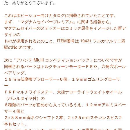
た。ありがとうございます。
これはホビーショー向けカタログに掲載されていたことです。
まず、「マグナムセイバープレミアム」に関する続報から。
マグナムセイバーのステッカーはコミック原作をイメージした新デ
ザインの
ものが採用されるとのこと、ITEM番号は 19431 フルカウルミニ四
駆のNo.31です。
次に「アバンテ Mk.III コンペティションパック」についてですが
同梱されるパーツはトルクチューンモーターＰＲＯ、六角穴ボール
ベアリング、
１９ｍｍ低摩擦プラローラー×６個、１９ｍｍゴムリングローラ
ー、
ＦＲＰマルチワイドステー、大径ナローライトウェイトホイール
（バレルタイヤ付）の
６種類のパーツが初めから入っているうえ、１２ｍｍアルミスペー
サー４個と
２×３８ｍｍ両ネジシャフト２本、２×２５ｍｍステンレスビス２
本もセット。