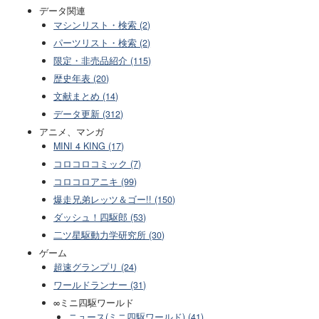
データ関連
マシンリスト・検索 (2)
パーツリスト・検索 (2)
限定・非売品紹介 (115)
歴史年表 (20)
文献まとめ (14)
データ更新 (312)
アニメ、マンガ
MINI 4 KING (17)
コロコロコミック (7)
コロコロアニキ (99)
爆走兄弟レッツ＆ゴー!! (150)
ダッシュ！四駆郎 (53)
二ツ星駆動力学研究所 (30)
ゲーム
超速グランプリ (24)
ワールドランナー (31)
∞ミニ四駆ワールド
ニュース(ミニ四駆ワールド) (41)