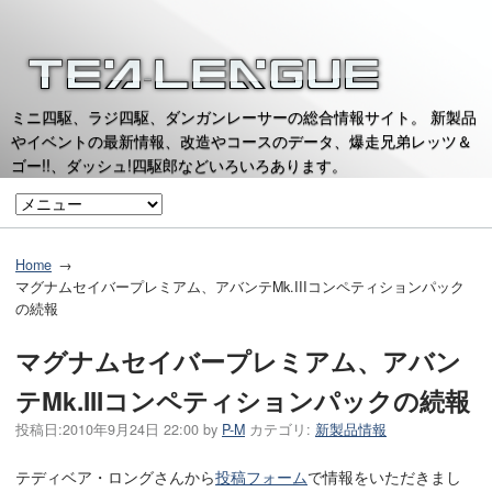
ミニ四駆、ラジ四駆、ダンガンレーサーの総合情報サイト。 新製品
やイベントの最新情報、改造やコースのデータ、爆走兄弟レッツ＆
ゴー!!、ダッシュ!四駆郎などいろいろあります。
Home
マグナムセイバープレミアム、アバンテMk.IIIコンペティションパック
の続報
マグナムセイバープレミアム、アバン
テMk.IIIコンペティションパックの続報
投稿日:
2010年9月24日 22:00
by
P-M
カテゴリ:
新製品情報
テディベア・ロングさんから
投稿フォーム
で情報をいただきまし