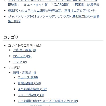
ERA賞」「ヨコハマタイヤ賞」「XLARGE賞」「FDK賞」結果発表
横浜FCとのコラボミニ四駆が発売決定。車種はエアロアバンテ
ジャパンカップ2023コンクールデレガンスONLINE第二回の作品募
集が開始
カテゴリ
当サイトのご案内・紹介
ご利用・概要 (3)
お知らせ (24)
リンク (2)
ミニ四駆
情報・新製品 (1)
ニュース (216)
新製品情報 (790)
海外新製品情報 (153)
ショップ情報 (141)
ミニ四駆に触れたメディア記事まとめ (172)