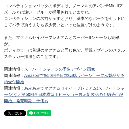
コンペティションパックのボディは、ノーマルのアバンテMk.IIIア
ズールとは違い、ブルーが採用されていますね。
コンペティションの名前が示すとおり、基本的なパーツをセットに
してバラで買うよりも多少安いといった位置づけのようです。
また、マグナムセイバープレミアムとスーパーIIシャーシも続報
が。
ボディカラーは普通のマグナムと同じ色で、新規デザインのメタル
ステッカー採用とのことです。
関連情報：
スーパーIIシャーシの予告デザイン画像
関連情報：
Amazonで第50回全日本模型ホビーショー展示製品が予
約受付開始
関連情報：
あみあみでマグナムセイバープレミアム(スーパーIIシャ
ーシ)など第50回全日本模型ホビーショー展示新製品の予約受付が
開始。発売時期、予価も