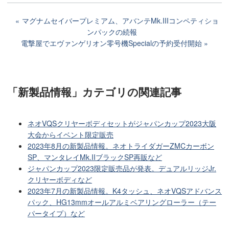
マグナムセイバープレミアム、アバンテMk.IIIコンペティショ
ンパックの続報
電撃屋でエヴァンゲリオン零号機Specialの予約受付開始
「新製品情報」カテゴリ
の関連記事
ネオVQSクリヤーボディセットがジャパンカップ2023大阪
大会からイベント限定販売
2023年8月の新製品情報。ネオトライダガーZMCカーボン
SP、マンタレイMk.IIブラックSP再販など
ジャパンカップ2023限定販売品が発表。デュアルリッジJr.
クリヤーボディなど
2023年7月の新製品情報。K4タッシュ、ネオVQSアドバンス
パック、HG13mmオールアルミベアリングローラー（テー
パータイプ）など