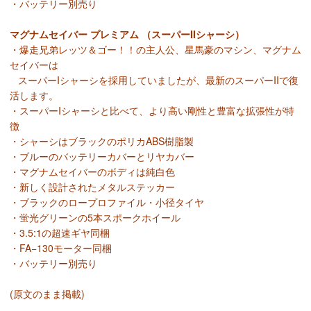
・バッテリー別売り
マグナムセイバー プレミアム （スーパーIIシャーシ）
・爆走兄弟レッツ＆ゴー！！の主人公、星馬豪のマシン、マグナム
セイバーは
スーパーIシャーシを採用していましたが、最新のスーパーIIで復
活します。
・スーパーIシャーシと比べて、より高い剛性と豊富な拡張性が特
徴
・シャーシはブラックのポリカABS樹脂製
・ブルーのバッテリーカバーとリヤカバー
・マグナムセイバーのボディは純白色
・新しく設計されたメタルステッカー
・ブラックのロープロファイル・小径タイヤ
・蛍光グリーンの5本スポークホイール
・3.5:1の超速ギヤ同梱
・FA−130モーター同梱
・バッテリー別売り
(原文のまま掲載)