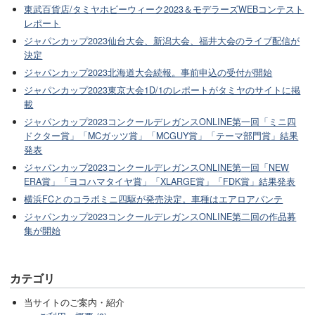
東武百貨店/タミヤホビーウィーク2023＆モデラーズWEBコンテスト
レポート
ジャパンカップ2023仙台大会、新潟大会、福井大会のライブ配信が
決定
ジャパンカップ2023北海道大会続報。事前申込の受付が開始
ジャパンカップ2023東京大会1D/1のレポートがタミヤのサイトに掲
載
ジャパンカップ2023コンクールデレガンスONLINE第一回「ミニ四
ドクター賞」「MCガッツ賞」「MCGUY賞」「テーマ部門賞」結果
発表
ジャパンカップ2023コンクールデレガンスONLINE第一回「NEW
ERA賞」「ヨコハマタイヤ賞」「XLARGE賞」「FDK賞」結果発表
横浜FCとのコラボミニ四駆が発売決定。車種はエアロアバンテ
ジャパンカップ2023コンクールデレガンスONLINE第二回の作品募
集が開始
カテゴリ
当サイトのご案内・紹介