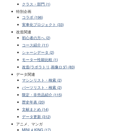
クラス・部門 (1)
特別企画
コラボ (196)
実車化プロジェクト (33)
改造関連
初心者の方へ (2)
コース紹介 (11)
シャーシデータ (2)
モーター性能比較 (1)
改造(ラボラトリ,画像ロダ) (83)
データ関連
マシンリスト・検索 (2)
パーツリスト・検索 (2)
限定・非売品紹介 (115)
歴史年表 (20)
文献まとめ (14)
データ更新 (312)
アニメ、マンガ
MINI 4 KING (17)