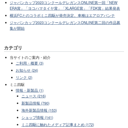
ジャパンカップ2023コンクールデレガンスONLINE第一回「NEW
ERA賞」「ヨコハマタイヤ賞」「XLARGE賞」「FDK賞」結果発表
横浜FCとのコラボミニ四駆が発売決定。車種はエアロアバンテ
ジャパンカップ2023コンクールデレガンスONLINE第二回の作品募
集が開始
カテゴリ
当サイトのご案内・紹介
ご利用・概要 (3)
お知らせ (24)
リンク (2)
ミニ四駆
情報・新製品 (1)
ニュース (216)
新製品情報 (790)
海外新製品情報 (153)
ショップ情報 (141)
ミニ四駆に触れたメディア記事まとめ (172)