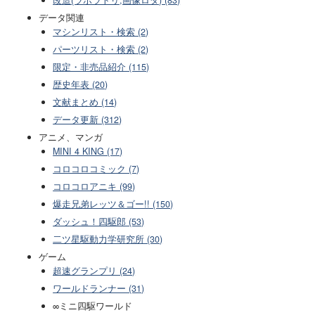
改造(ラボラトリ,画像ロダ) (83)
データ関連
マシンリスト・検索 (2)
パーツリスト・検索 (2)
限定・非売品紹介 (115)
歴史年表 (20)
文献まとめ (14)
データ更新 (312)
アニメ、マンガ
MINI 4 KING (17)
コロコロコミック (7)
コロコロアニキ (99)
爆走兄弟レッツ＆ゴー!! (150)
ダッシュ！四駆郎 (53)
二ツ星駆動力学研究所 (30)
ゲーム
超速グランプリ (24)
ワールドランナー (31)
∞ミニ四駆ワールド