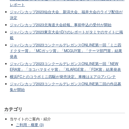
レポート
ジャパンカップ2023仙台大会、新潟大会、福井大会のライブ配信が
決定
ジャパンカップ2023北海道大会続報。事前申込の受付が開始
ジャパンカップ2023東京大会1D/1のレポートがタミヤのサイトに掲
載
ジャパンカップ2023コンクールデレガンスONLINE第一回「ミニ四
ドクター賞」「MCガッツ賞」「MCGUY賞」「テーマ部門賞」結果
発表
ジャパンカップ2023コンクールデレガンスONLINE第一回「NEW
ERA賞」「ヨコハマタイヤ賞」「XLARGE賞」「FDK賞」結果発表
横浜FCとのコラボミニ四駆が発売決定。車種はエアロアバンテ
ジャパンカップ2023コンクールデレガンスONLINE第二回の作品募
集が開始
カテゴリ
当サイトのご案内・紹介
ご利用・概要 (3)