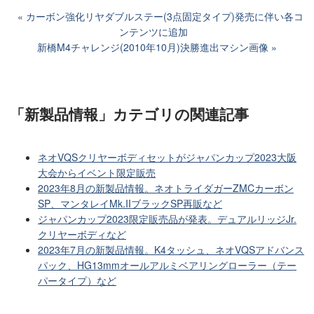
カーボン強化リヤダブルステー(3点固定タイプ)発売に伴い各コ
ンテンツに追加
新橋M4チャレンジ(2010年10月)決勝進出マシン画像
「新製品情報」カテゴリ
の関連記事
ネオVQSクリヤーボディセットがジャパンカップ2023大阪
大会からイベント限定販売
2023年8月の新製品情報。ネオトライダガーZMCカーボン
SP、マンタレイMk.IIブラックSP再販など
ジャパンカップ2023限定販売品が発表。デュアルリッジJr.
クリヤーボディなど
2023年7月の新製品情報。K4タッシュ、ネオVQSアドバンス
パック、HG13mmオールアルミベアリングローラー（テー
パータイプ）など