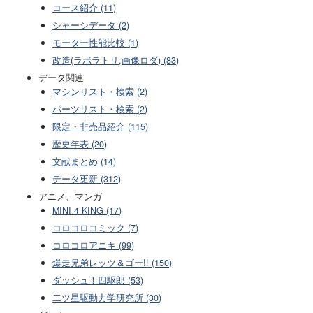
コース紹介 (11)
シャーシデータ (2)
モーター性能比較 (1)
改造(ラボラトリ,画像ロダ) (83)
データ関連
マシンリスト・検索 (2)
パーツリスト・検索 (2)
限定・非売品紹介 (115)
歴史年表 (20)
文献まとめ (14)
データ更新 (312)
アニメ、マンガ
MINI 4 KING (17)
コロコロコミック (7)
コロコロアニキ (99)
爆走兄弟レッツ＆ゴー!! (150)
ダッシュ！四駆郎 (53)
二ツ星駆動力学研究所 (30)