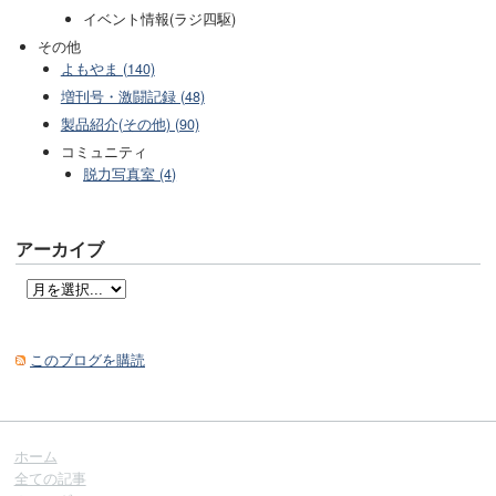
イベント情報(ラジ四駆)
その他
よもやま (140)
増刊号・激闘記録 (48)
製品紹介(その他) (90)
コミュニティ
脱力写真室 (4)
アーカイブ
このブログを購読
ホーム
全ての記事