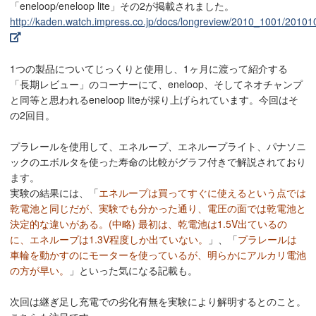
「eneloop/eneloop lite」その2が掲載されました。
http://kaden.watch.impress.co.jp/docs/longreview/2010_1001/2010
1つの製品についてじっくりと使用し、1ヶ月に渡って紹介する
「長期レビュー」のコーナーにて、eneloop、そしてネオチャンプ
と同等と思われるeneloop liteが採り上げられています。今回はそ
の2回目。
プラレールを使用して、エネループ、エネループライト、パナソニ
ックのエボルタを使った寿命の比較がグラフ付きで解説されており
ます。
実験の結果には、「
エネループは買ってすぐに使えるという点では
乾電池と同じだが、実験でも分かった通り、電圧の面では乾電池と
決定的な違いがある。(中略) 最初は、乾電池は1.5V出ているの
に、エネループは1.3V程度しか出ていない。
」、「
プラレールは
車輪を動かすのにモーターを使っているが、明らかにアルカリ電池
の方が早い。
」といった気になる記載も。
次回は継ぎ足し充電での劣化有無を実験により解明するとのこと。