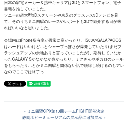
日本の家電メーカー＆携帯キャリアは3Dとスマートフォン、電子
書籍を推していました。
ソニーの超大型3Dスクリーンや東芝のグラスレス3Dテレビを見
て、そのうちミニ四駆のレースやレポートも3Dで紹介する日が来
ればいいなと思いました。
会場内はiPhone所有率が異常に高かったり、IS03やGALAPAGOS
はハードはいいけど…とシャープっぽさが爆発していたり(まだブ
ラッシュアップの余地ありと言っていましたが)、期待していなか
ったGALAXY Sがなかなか良かったり、ミクさんやボカロのシール
をもらったり…とかミニ四駆と関係ない話で脱線し続けるのもアレ
なのでここでは終了っ！
ミニ四駆GPX第13回チームFIGHT開催決定
静岡ホビーミュージアムの展示品に追加展示