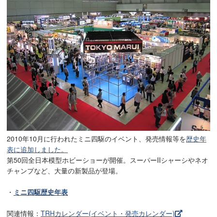
2010年10月に行われたミニ四駆のイベント、発売情報等を
歴史年
表に追加しました。
第50回全日本模型ホビーショーが開催。スーパーIIシャーシやネオ
チャンプなど、大量の新製品が登場。
・
ミニ四駆歴史年表
関連情報：
TRHカレンダー(イベント・発売カレンダー)