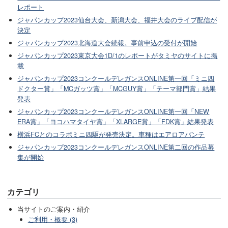
レポート
ジャパンカップ2023仙台大会、新潟大会、福井大会のライブ配信が
決定
ジャパンカップ2023北海道大会続報。事前申込の受付が開始
ジャパンカップ2023東京大会1D/1のレポートがタミヤのサイトに掲
載
ジャパンカップ2023コンクールデレガンスONLINE第一回「ミニ四
ドクター賞」「MCガッツ賞」「MCGUY賞」「テーマ部門賞」結果
発表
ジャパンカップ2023コンクールデレガンスONLINE第一回「NEW
ERA賞」「ヨコハマタイヤ賞」「XLARGE賞」「FDK賞」結果発表
横浜FCとのコラボミニ四駆が発売決定。車種はエアロアバンテ
ジャパンカップ2023コンクールデレガンスONLINE第二回の作品募
集が開始
カテゴリ
当サイトのご案内・紹介
ご利用・概要 (3)