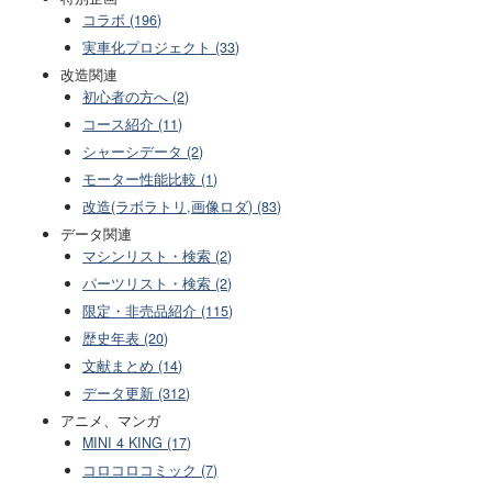
コラボ (196)
実車化プロジェクト (33)
改造関連
初心者の方へ (2)
コース紹介 (11)
シャーシデータ (2)
モーター性能比較 (1)
改造(ラボラトリ,画像ロダ) (83)
データ関連
マシンリスト・検索 (2)
パーツリスト・検索 (2)
限定・非売品紹介 (115)
歴史年表 (20)
文献まとめ (14)
データ更新 (312)
アニメ、マンガ
MINI 4 KING (17)
コロコロコミック (7)