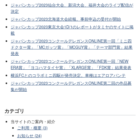
ジャパンカップ2023仙台大会、新潟大会、福井大会のライブ配信が
決定
ジャパンカップ2023北海道大会続報。事前申込の受付が開始
ジャパンカップ2023東京大会1D/1のレポートがタミヤのサイトに掲
載
ジャパンカップ2023コンクールデレガンスONLINE第一回「ミニ四
ドクター賞」「MCガッツ賞」「MCGUY賞」「テーマ部門賞」結果
発表
ジャパンカップ2023コンクールデレガンスONLINE第一回「NEW
ERA賞」「ヨコハマタイヤ賞」「XLARGE賞」「FDK賞」結果発表
横浜FCとのコラボミニ四駆が発売決定。車種はエアロアバンテ
ジャパンカップ2023コンクールデレガンスONLINE第二回の作品募
集が開始
カテゴリ
当サイトのご案内・紹介
ご利用・概要 (3)
お知らせ (24)