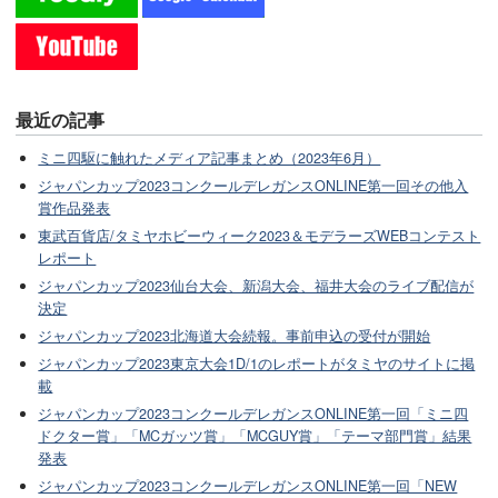
最近の記事
ミニ四駆に触れたメディア記事まとめ（2023年6月）
ジャパンカップ2023コンクールデレガンスONLINE第一回その他入
賞作品発表
東武百貨店/タミヤホビーウィーク2023＆モデラーズWEBコンテスト
レポート
ジャパンカップ2023仙台大会、新潟大会、福井大会のライブ配信が
決定
ジャパンカップ2023北海道大会続報。事前申込の受付が開始
ジャパンカップ2023東京大会1D/1のレポートがタミヤのサイトに掲
載
ジャパンカップ2023コンクールデレガンスONLINE第一回「ミニ四
ドクター賞」「MCガッツ賞」「MCGUY賞」「テーマ部門賞」結果
発表
ジャパンカップ2023コンクールデレガンスONLINE第一回「NEW