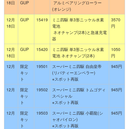
18日
GUP
アルミベアリングローラー
(オレンジ)
12月
GUP
15419
ミニ四駆 単3形ニッケル水素
3570
18日
電池
円
ネオチャンプ(2本)と急速充電
器
12月
GUP
15420
ミニ四駆 単3形ニッケル水素
1050
18日
電池 ネオチャンプ(2本)
円
12月
限定
19501
スーパーミニ四駆 自由皇帝
945円
キッ
(リバティーエンペラー)
ト
※スポット再販
12月
限定
19502
スーパーミニ四駆 トムゴディ
945円
キッ
スペシャル
ト
※スポット再販
12月
限定
19503
スーパーミニ四駆 小覇龍(シ
945円
キッ
ャオバイロン)
ト
※スポット再販