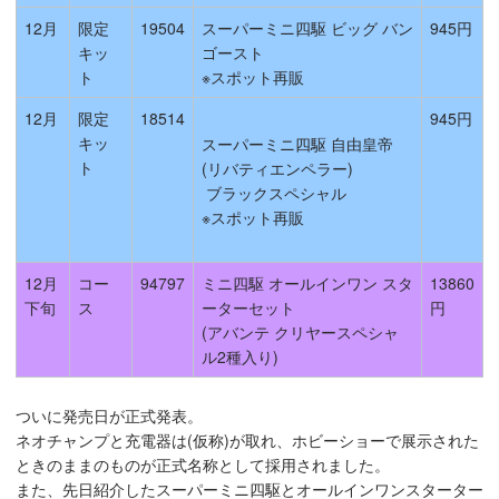
12月
限定
19504
スーパーミニ四駆 ビッグ バン
945円
キッ
ゴースト
ト
※スポット再販
12月
限定
18514
945円
キッ
スーパーミニ四駆 自由皇帝
ト
(リバティエンペラー)
ブラックスペシャル
※スポット再販
12月
コー
94797
ミニ四駆 オールインワン スタ
13860
下旬
ス
ーターセット
円
(アバンテ クリヤースペシャ
ル2種入り)
ついに発売日が正式発表。
ネオチャンプと充電器は(仮称)が取れ、ホビーショーで展示された
ときのままのものが正式名称として採用されました。
また、先日紹介したスーパーミニ四駆とオールインワンスターター