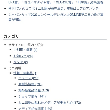
ERA賞」「ヨコハマタイヤ賞」「XLARGE賞」「FDK賞」結果発表
横浜FCとのコラボミニ四駆が発売決定。車種はエアロアバンテ
ジャパンカップ2023コンクールデレガンスONLINE第二回の作品募
集が開始
カテゴリ
当サイトのご案内・紹介
ご利用・概要 (3)
お知らせ (24)
リンク (2)
ミニ四駆
情報・新製品 (1)
ニュース (216)
新製品情報 (790)
海外新製品情報 (153)
ショップ情報 (141)
ミニ四駆に触れたメディア記事まとめ (172)
メディア紹介記事 (170)