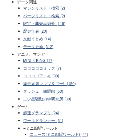
データ関連
マシンリスト・検索 (2)
パーツリスト・検索 (2)
限定・非売品紹介 (115)
歴史年表 (20)
文献まとめ (14)
データ更新 (312)
アニメ、マンガ
MINI 4 KING (17)
コロコロコミック (7)
コロコロアニキ (99)
爆走兄弟レッツ＆ゴー!! (150)
ダッシュ！四駆郎 (53)
二ツ星駆動力学研究所 (30)
ゲーム
超速グランプリ (24)
ワールドランナー (31)
∞ミニ四駆ワールド
ニュース(ミニ四駆ワールド) (41)