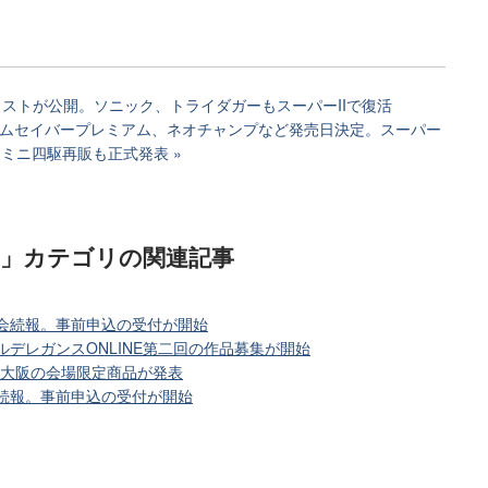
リストが公開。ソニック、トライダガーもスーパーIIで復活
グナムセイバープレミアム、ネオチャンプなど発売日決定。スーパー
ミニ四駆再販も正式発表
)」カテゴリ
の関連記事
大会続報。事前申込の受付が開始
ルデレガンスONLINE第二回の作品募集が開始
in 大阪の会場限定商品が発表
会続報。事前申込の受付が開始