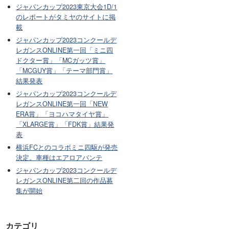
ジャパンカップ2023東京大会1D/1
のレポートがタミヤのサイトに掲
載
ジャパンカップ2023コンクールデ
レガンスONLINE第一回「ミニ四
ドクター賞」「MCガッツ賞」
「MCGUY賞」「テーマ部門賞」
結果発表
ジャパンカップ2023コンクールデ
レガンスONLINE第一回「NEW
ERA賞」「ヨコハマタイヤ賞」
「XLARGE賞」「FDK賞」結果発
表
横浜FCとのコラボミニ四駆が発売
決定。車種はエアロアバンテ
ジャパンカップ2023コンクールデ
レガンスONLINE第二回の作品募
集が開始
カテゴリ