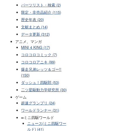
パーツリスト・検索 (2)
限定・非売品紹介 (115)
歴史年表 (20)
文献まとめ (14)
データ更新 (312)
アニメ、マンガ
MINI 4 KING (17)
コロコロコミック (7)
コロコロアニキ (99)
爆走兄弟レッツ＆ゴー!!
(150)
ダッシュ！四駆郎 (53)
二ツ星駆動力学研究所 (30)
ゲーム
超速グランプリ (24)
ワールドランナー (31)
∞ミニ四駆ワールド
ニュース(ミニ四駆ワー
ルド) (41)