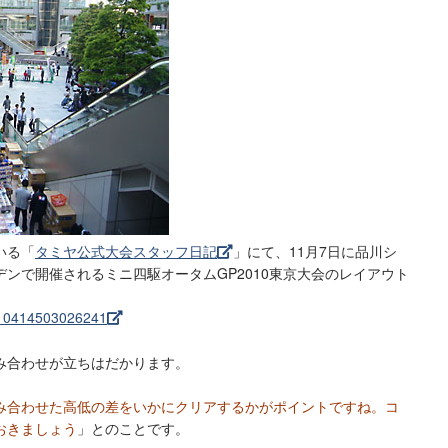
いる「
タミヤ公式大会スタッフ日記
」にて、11月7日に品川シ
ンで開催されるミニ四駆オータムGP2010東京大会のレイアウト
0110414503026241
み合わせが立ちはだかります。
み合わせた高低の差をいかにクリアするかがポイントですね。コ
おきましょう
」とのことです。