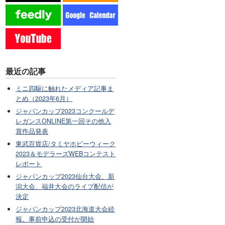
最近の記事
ミニ四駆に触れたメディア記事ま
とめ（2023年6月）
ジャパンカップ2023コンクールデ
レガンスONLINE第一回その他入
賞作品発表
東武百貨店/タミヤホビーウィーク
2023＆モデラーズWEBコンテスト
レポート
ジャパンカップ2023仙台大会、新
潟大会、福井大会のライブ配信が
決定
ジャパンカップ2023北海道大会続
報。事前申込の受付が開始