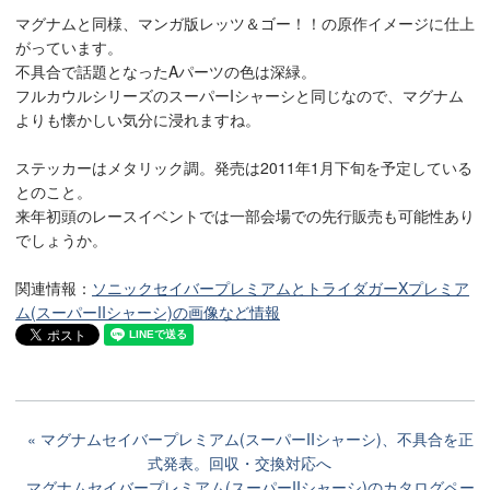
マグナムと同様、マンガ版レッツ＆ゴー！！の原作イメージに仕上
がっています。
不具合で話題となったAパーツの色は深緑。
フルカウルシリーズのスーパーIシャーシと同じなので、マグナム
よりも懐かしい気分に浸れますね。
ステッカーはメタリック調。発売は2011年1月下旬を予定している
とのこと。
来年初頭のレースイベントでは一部会場での先行販売も可能性あり
でしょうか。
関連情報：
ソニックセイバープレミアムとトライダガーXプレミア
ム(スーパーIIシャーシ)の画像など情報
マグナムセイバープレミアム(スーパーIIシャーシ)、不具合を正
式発表。回収・交換対応へ
マグナムセイバープレミアム(スーパーIIシャーシ)のカタログペー