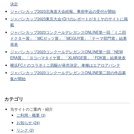
決定
ジャパンカップ2023北海道大会続報。事前申込の受付が開始
ジャパンカップ2023東京大会1D/1のレポートがタミヤのサイトに掲
載
ジャパンカップ2023コンクールデレガンスONLINE第一回「ミニ四
ドクター賞」「MCガッツ賞」「MCGUY賞」「テーマ部門賞」結果
発表
ジャパンカップ2023コンクールデレガンスONLINE第一回「NEW
ERA賞」「ヨコハマタイヤ賞」「XLARGE賞」「FDK賞」結果発表
横浜FCとのコラボミニ四駆が発売決定。車種はエアロアバンテ
ジャパンカップ2023コンクールデレガンスONLINE第二回の作品募
集が開始
カテゴリ
当サイトのご案内・紹介
ご利用・概要 (3)
お知らせ (24)
リンク (2)