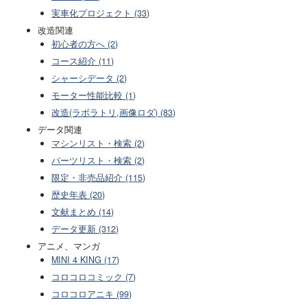
実車化プロジェクト (33)
改造関連
初心者の方へ (2)
コース紹介 (11)
シャーシデータ (2)
モーター性能比較 (1)
改造(ラボラトリ,画像ロダ) (83)
データ関連
マシンリスト・検索 (2)
パーツリスト・検索 (2)
限定・非売品紹介 (115)
歴史年表 (20)
文献まとめ (14)
データ更新 (312)
アニメ、マンガ
MINI 4 KING (17)
コロコロコミック (7)
コロコロアニキ (99)