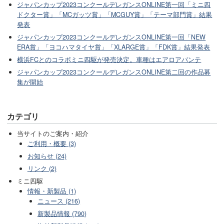
ジャパンカップ2023コンクールデレガンスONLINE第一回「ミニ四
ドクター賞」「MCガッツ賞」「MCGUY賞」「テーマ部門賞」結果
発表
ジャパンカップ2023コンクールデレガンスONLINE第一回「NEW
ERA賞」「ヨコハマタイヤ賞」「XLARGE賞」「FDK賞」結果発表
横浜FCとのコラボミニ四駆が発売決定。車種はエアロアバンテ
ジャパンカップ2023コンクールデレガンスONLINE第二回の作品募
集が開始
カテゴリ
当サイトのご案内・紹介
ご利用・概要 (3)
お知らせ (24)
リンク (2)
ミニ四駆
情報・新製品 (1)
ニュース (216)
新製品情報 (790)