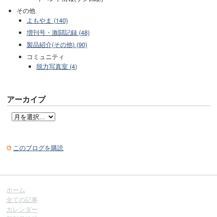
その他
よもやま (140)
増刊号・激闘記録 (48)
製品紹介(その他) (90)
コミュニティ
脱力写真室 (4)
アーカイブ
このブログを購読
ホーム
全ての記事
カレンダー