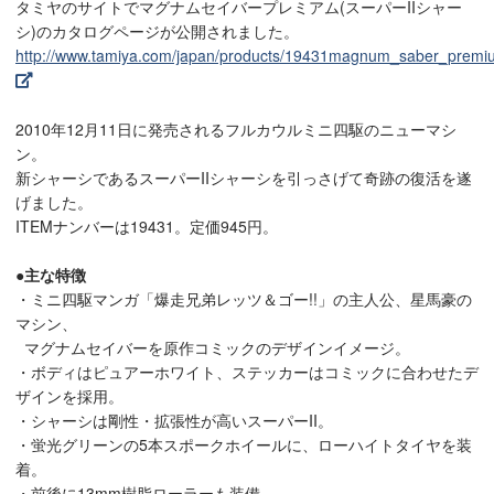
タミヤのサイトでマグナムセイバープレミアム(スーパーIIシャー
シ)のカタログページが公開されました。
http://www.tamiya.com/japan/products/19431magnum_saber_premi
2010年12月11日に発売されるフルカウルミニ四駆のニューマシ
ン。
新シャーシであるスーパーIIシャーシを引っさげて奇跡の復活を遂
げました。
ITEMナンバーは19431。定価945円。
●主な特徴
・ミニ四駆マンガ「爆走兄弟レッツ＆ゴー!!」の主人公、星馬豪の
マシン、
マグナムセイバーを原作コミックのデザインイメージ。
・ボディはピュアーホワイト、ステッカーはコミックに合わせたデ
ザインを採用。
・シャーシは剛性・拡張性が高いスーパーII。
・蛍光グリーンの5本スポークホイールに、ローハイトタイヤを装
着。
・前後に13mm樹脂ローラーも装備。