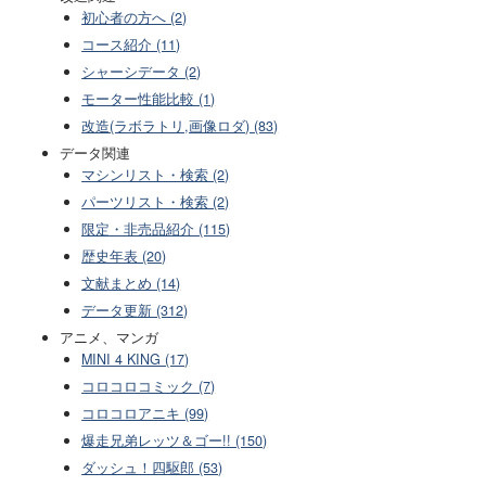
初心者の方へ (2)
コース紹介 (11)
シャーシデータ (2)
モーター性能比較 (1)
改造(ラボラトリ,画像ロダ) (83)
データ関連
マシンリスト・検索 (2)
パーツリスト・検索 (2)
限定・非売品紹介 (115)
歴史年表 (20)
文献まとめ (14)
データ更新 (312)
アニメ、マンガ
MINI 4 KING (17)
コロコロコミック (7)
コロコロアニキ (99)
爆走兄弟レッツ＆ゴー!! (150)
ダッシュ！四駆郎 (53)