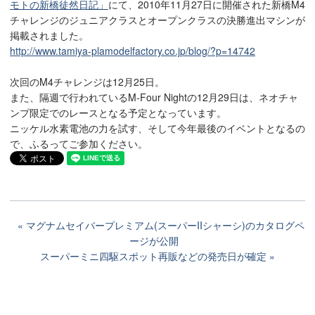
モトの新橋徒然日記」
にて、2010年11月27日に開催された新橋M4
チャレンジのジュニアクラスとオープンクラスの決勝進出マシンが
掲載されました。
http://www.tamiya-plamodelfactory.co.jp/blog/?p=14742
次回のM4チャレンジは12月25日。
また、隔週で行われているM-Four Nightの12月29日は、ネオチャ
ンプ限定でのレースとなる予定となっています。
ニッケル水素電池の力を試す、そして今年最後のイベントとなるの
で、ふるってご参加ください。
マグナムセイバープレミアム(スーパーIIシャーシ)のカタログペ
ージが公開
スーパーミニ四駆スポット再販などの発売日が確定