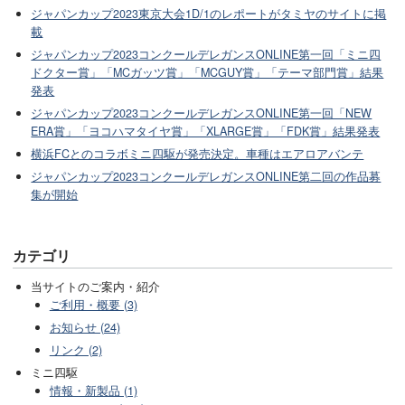
ジャパンカップ2023東京大会1D/1のレポートがタミヤのサイトに掲
載
ジャパンカップ2023コンクールデレガンスONLINE第一回「ミニ四
ドクター賞」「MCガッツ賞」「MCGUY賞」「テーマ部門賞」結果
発表
ジャパンカップ2023コンクールデレガンスONLINE第一回「NEW
ERA賞」「ヨコハマタイヤ賞」「XLARGE賞」「FDK賞」結果発表
横浜FCとのコラボミニ四駆が発売決定。車種はエアロアバンテ
ジャパンカップ2023コンクールデレガンスONLINE第二回の作品募
集が開始
カテゴリ
当サイトのご案内・紹介
ご利用・概要 (3)
お知らせ (24)
リンク (2)
ミニ四駆
情報・新製品 (1)