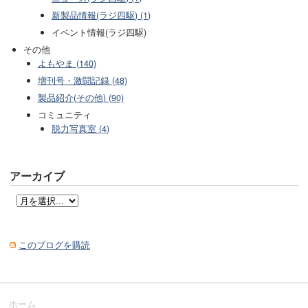
新製品情報(ラジ四駆) (1)
イベント情報(ラジ四駆)
その他
よもやま (140)
増刊号・激闘記録 (48)
製品紹介(その他) (90)
コミュニティ
脱力写真室 (4)
アーカイブ
このブログを購読
ホーム