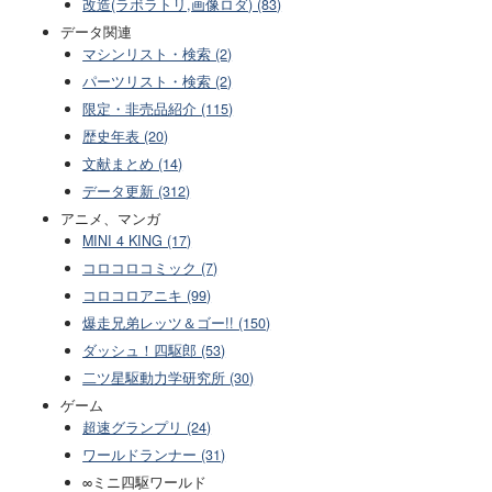
改造(ラボラトリ,画像ロダ) (83)
データ関連
マシンリスト・検索 (2)
パーツリスト・検索 (2)
限定・非売品紹介 (115)
歴史年表 (20)
文献まとめ (14)
データ更新 (312)
アニメ、マンガ
MINI 4 KING (17)
コロコロコミック (7)
コロコロアニキ (99)
爆走兄弟レッツ＆ゴー!! (150)
ダッシュ！四駆郎 (53)
二ツ星駆動力学研究所 (30)
ゲーム
超速グランプリ (24)
ワールドランナー (31)
∞ミニ四駆ワールド