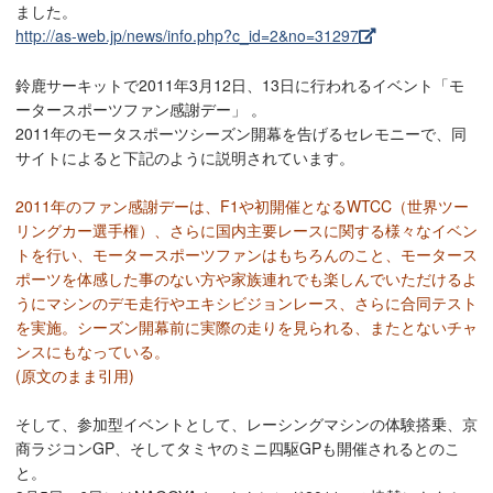
ました。
http://as-web.jp/news/info.php?c_id=2&no=31297
鈴鹿サーキットで2011年3月12日、13日に行われるイベント「モ
ータースポーツファン感謝デー」 。
2011年のモータスポーツシーズン開幕を告げるセレモニーで、同
サイトによると下記のように説明されています。
2011年のファン感謝デーは、F1や初開催となるWTCC（世界ツー
リングカー選手権）、さらに国内主要レースに関する様々なイベン
トを行い、モータースポーツファンはもちろんのこと、モータース
ポーツを体感した事のない方や家族連れでも楽しんでいただけるよ
うにマシンのデモ走行やエキシビジョンレース、さらに合同テスト
を実施。シーズン開幕前に実際の走りを見られる、またとないチャ
ンスにもなっている。
(原文のまま引用)
そして、参加型イベントとして、レーシングマシンの体験搭乗、京
商ラジコンGP、そしてタミヤのミニ四駆GPも開催されるとのこ
と。