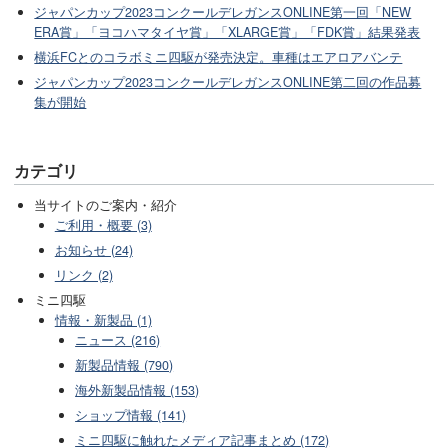
ジャパンカップ2023コンクールデレガンスONLINE第一回「NEW
ERA賞」「ヨコハマタイヤ賞」「XLARGE賞」「FDK賞」結果発表
横浜FCとのコラボミニ四駆が発売決定。車種はエアロアバンテ
ジャパンカップ2023コンクールデレガンスONLINE第二回の作品募
集が開始
カテゴリ
当サイトのご案内・紹介
ご利用・概要 (3)
お知らせ (24)
リンク (2)
ミニ四駆
情報・新製品 (1)
ニュース (216)
新製品情報 (790)
海外新製品情報 (153)
ショップ情報 (141)
ミニ四駆に触れたメディア記事まとめ (172)