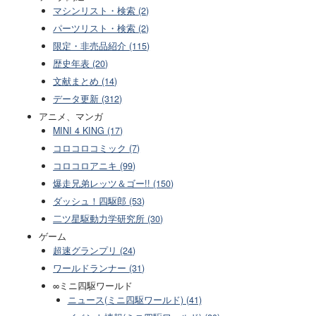
マシンリスト・検索 (2)
パーツリスト・検索 (2)
限定・非売品紹介 (115)
歴史年表 (20)
文献まとめ (14)
データ更新 (312)
アニメ、マンガ
MINI 4 KING (17)
コロコロコミック (7)
コロコロアニキ (99)
爆走兄弟レッツ＆ゴー!! (150)
ダッシュ！四駆郎 (53)
二ツ星駆動力学研究所 (30)
ゲーム
超速グランプリ (24)
ワールドランナー (31)
∞ミニ四駆ワールド
ニュース(ミニ四駆ワールド) (41)