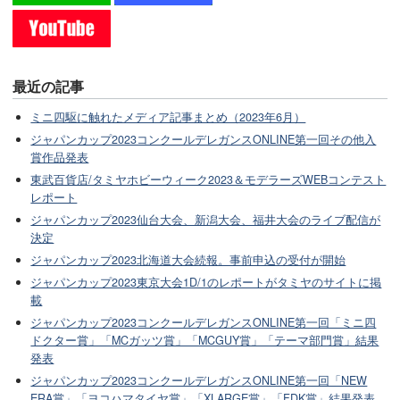
最近の記事
ミニ四駆に触れたメディア記事まとめ（2023年6月）
ジャパンカップ2023コンクールデレガンスONLINE第一回その他入
賞作品発表
東武百貨店/タミヤホビーウィーク2023＆モデラーズWEBコンテスト
レポート
ジャパンカップ2023仙台大会、新潟大会、福井大会のライブ配信が
決定
ジャパンカップ2023北海道大会続報。事前申込の受付が開始
ジャパンカップ2023東京大会1D/1のレポートがタミヤのサイトに掲
載
ジャパンカップ2023コンクールデレガンスONLINE第一回「ミニ四
ドクター賞」「MCガッツ賞」「MCGUY賞」「テーマ部門賞」結果
発表
ジャパンカップ2023コンクールデレガンスONLINE第一回「NEW
ERA賞」「ヨコハマタイヤ賞」「XLARGE賞」「FDK賞」結果発表