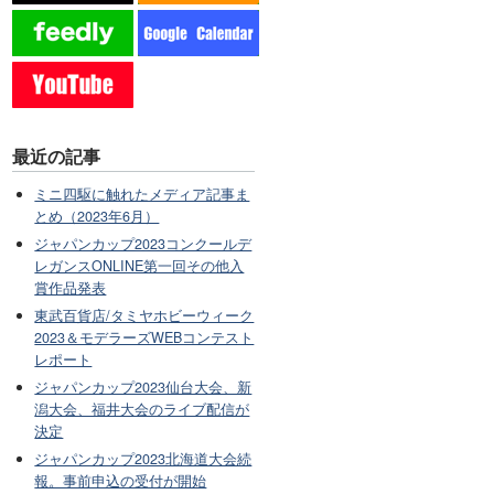
最近の記事
ミニ四駆に触れたメディア記事ま
とめ（2023年6月）
ジャパンカップ2023コンクールデ
レガンスONLINE第一回その他入
賞作品発表
東武百貨店/タミヤホビーウィーク
2023＆モデラーズWEBコンテスト
レポート
ジャパンカップ2023仙台大会、新
潟大会、福井大会のライブ配信が
決定
ジャパンカップ2023北海道大会続
報。事前申込の受付が開始