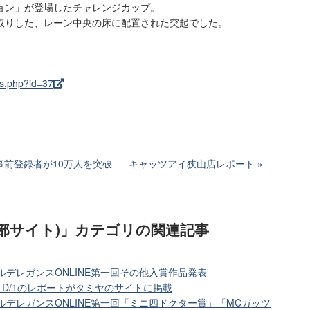
ョン」が登場したチャレンジカップ。
取りした、レーン中央の床に配置された突起でした。
s.php?id=37
前登録者が10万人を突破
キャッツアイ狭山店レポート
部サイト)」カテゴリ
の関連記事
ルデレガンスONLINE第一回その他入賞作品発表
1D/1のレポートがタミヤのサイトに掲載
ルデレガンスONLINE第一回「ミニ四ドクター賞」「MCガッツ