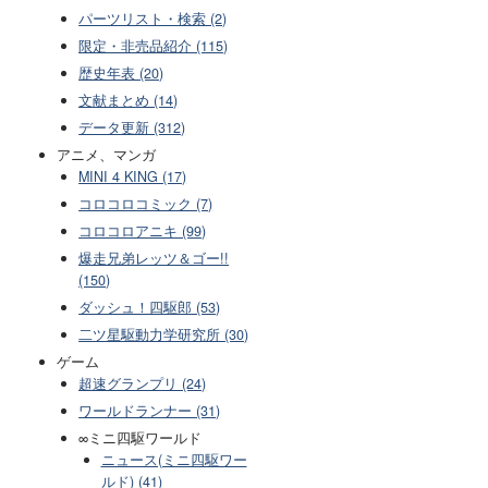
パーツリスト・検索 (2)
限定・非売品紹介 (115)
歴史年表 (20)
文献まとめ (14)
データ更新 (312)
アニメ、マンガ
MINI 4 KING (17)
コロコロコミック (7)
コロコロアニキ (99)
爆走兄弟レッツ＆ゴー!!
(150)
ダッシュ！四駆郎 (53)
二ツ星駆動力学研究所 (30)
ゲーム
超速グランプリ (24)
ワールドランナー (31)
∞ミニ四駆ワールド
ニュース(ミニ四駆ワー
ルド) (41)