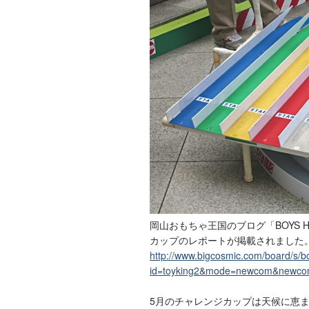
岡山おもちゃ王国のブログ「BOYS 
カップのレポートが掲載されました
http://www.bigcosmic.com/board/s/b
id=toyking2&mode=newcom&newc
5月のチャレンジカップは天候に恵