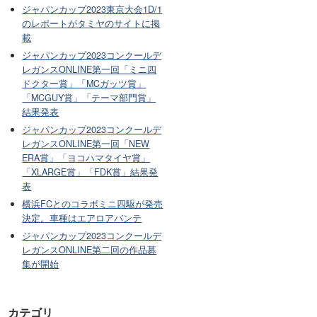
ジャパンカップ2023東京大会1D/1
のレポートがタミヤのサイトに掲
載
ジャパンカップ2023コンクールデ
レガンスONLINE第一回「ミニ四
ドクター賞」「MCガッツ賞」
「MCGUY賞」「テーマ部門賞」
結果発表
ジャパンカップ2023コンクールデ
レガンスONLINE第一回「NEW
ERA賞」「ヨコハマタイヤ賞」
「XLARGE賞」「FDK賞」結果発
表
横浜FCとのコラボミニ四駆が発売
決定。車種はエアロアバンテ
ジャパンカップ2023コンクールデ
レガンスONLINE第二回の作品募
集が開始
カテゴリ