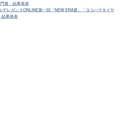
部門賞」結果発表
ルデレガンスONLINE第一回「NEW ERA賞」「ヨコハマタイヤ
賞」結果発表