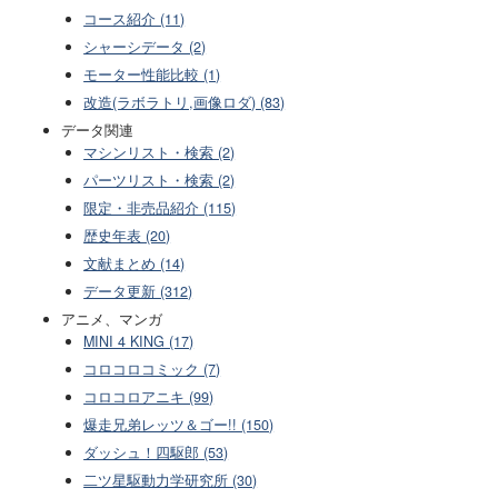
コース紹介 (11)
シャーシデータ (2)
モーター性能比較 (1)
改造(ラボラトリ,画像ロダ) (83)
データ関連
マシンリスト・検索 (2)
パーツリスト・検索 (2)
限定・非売品紹介 (115)
歴史年表 (20)
文献まとめ (14)
データ更新 (312)
アニメ、マンガ
MINI 4 KING (17)
コロコロコミック (7)
コロコロアニキ (99)
爆走兄弟レッツ＆ゴー!! (150)
ダッシュ！四駆郎 (53)
二ツ星駆動力学研究所 (30)