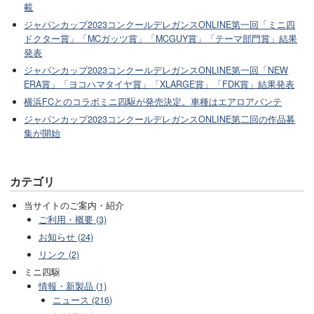
載
ジャパンカップ2023コンクールデレガンスONLINE第一回「ミニ四
ドクター賞」「MCガッツ賞」「MCGUY賞」「テーマ部門賞」結果
発表
ジャパンカップ2023コンクールデレガンスONLINE第一回「NEW
ERA賞」「ヨコハマタイヤ賞」「XLARGE賞」「FDK賞」結果発表
横浜FCとのコラボミニ四駆が発売決定。車種はエアロアバンテ
ジャパンカップ2023コンクールデレガンスONLINE第二回の作品募
集が開始
カテゴリ
当サイトのご案内・紹介
ご利用・概要 (3)
お知らせ (24)
リンク (2)
ミニ四駆
情報・新製品 (1)
ニュース (216)