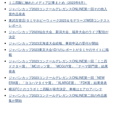
ミニ四駆に触れたメディア記事まとめ（2023年6月）
ジャパンカップ2023コンクールデレガンスONLINE第一回その他入
賞作品発表
東武百貨店/タミヤホビーウィーク2023＆モデラーズWEBコンテスト
レポート
ジャパンカップ2023仙台大会、新潟大会、福井大会のライブ配信が
決定
ジャパンカップ2023北海道大会続報。事前申込の受付が開始
ジャパンカップ2023東京大会1D/1のレポートがタミヤのサイトに掲
載
ジャパンカップ2023コンクールデレガンスONLINE第一回「ミニ四
ドクター賞」「MCガッツ賞」「MCGUY賞」「テーマ部門賞」結果
発表
ジャパンカップ2023コンクールデレガンスONLINE第一回「NEW
ERA賞」「ヨコハマタイヤ賞」「XLARGE賞」「FDK賞」結果発表
横浜FCとのコラボミニ四駆が発売決定。車種はエアロアバンテ
ジャパンカップ2023コンクールデレガンスONLINE第二回の作品募
集が開始