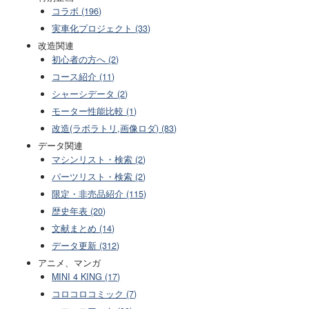
コラボ (196)
実車化プロジェクト (33)
改造関連
初心者の方へ (2)
コース紹介 (11)
シャーシデータ (2)
モーター性能比較 (1)
改造(ラボラトリ,画像ロダ) (83)
データ関連
マシンリスト・検索 (2)
パーツリスト・検索 (2)
限定・非売品紹介 (115)
歴史年表 (20)
文献まとめ (14)
データ更新 (312)
アニメ、マンガ
MINI 4 KING (17)
コロコロコミック (7)