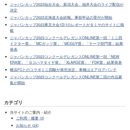
ジャパンカップ2023仙台大会、新潟大会、福井大会のライブ配信が
決定
ジャパンカップ2023北海道大会続報。事前申込の受付が開始
ジャパンカップ2023東京大会1D/1のレポートがタミヤのサイトに掲
載
ジャパンカップ2023コンクールデレガンスONLINE第一回「ミニ四
ドクター賞」「MCガッツ賞」「MCGUY賞」「テーマ部門賞」結果
発表
ジャパンカップ2023コンクールデレガンスONLINE第一回「NEW
ERA賞」「ヨコハマタイヤ賞」「XLARGE賞」「FDK賞」結果発表
横浜FCとのコラボミニ四駆が発売決定。車種はエアロアバンテ
ジャパンカップ2023コンクールデレガンスONLINE第二回の作品募
集が開始
カテゴリ
当サイトのご案内・紹介
ご利用・概要 (3)
お知らせ (24)