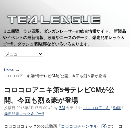
ミニ四駆、ラジ四駆、ダンガンレーサーの総合情報サイト。 新製品
やイベントの最新情報、改造やコースのデータ、爆走兄弟レッツ＆
ゴー!!、ダッシュ!四駆郎などいろいろあります。
Home
コロコロアニキ第5号テレビCMが公開。今回も烈＆豪が登場
コロコロアニキ第5号テレビCMが公
開。今回も烈＆豪が登場
投稿日:
2016年3月17日 00:42
by
P-M
カテゴリ:
コロコロアニキ
/
動画
/
爆走兄弟レッツ＆ゴー!!
コロコロコミックの公式動画
「コロコロチャンネル」
にて、コ