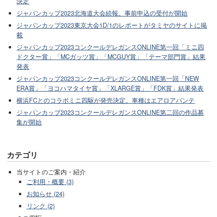
決定
ジャパンカップ2023北海道大会続報。事前申込の受付が開始
ジャパンカップ2023東京大会1D/1のレポートがタミヤのサイトに掲
載
ジャパンカップ2023コンクールデレガンスONLINE第一回「ミニ四
ドクター賞」「MCガッツ賞」「MCGUY賞」「テーマ部門賞」結果
発表
ジャパンカップ2023コンクールデレガンスONLINE第一回「NEW
ERA賞」「ヨコハマタイヤ賞」「XLARGE賞」「FDK賞」結果発表
横浜FCとのコラボミニ四駆が発売決定。車種はエアロアバンテ
ジャパンカップ2023コンクールデレガンスONLINE第二回の作品募
集が開始
カテゴリ
当サイトのご案内・紹介
ご利用・概要 (3)
お知らせ (24)
リンク (2)