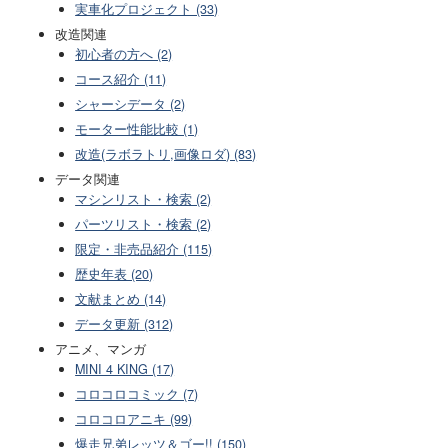
実車化プロジェクト (33)
改造関連
初心者の方へ (2)
コース紹介 (11)
シャーシデータ (2)
モーター性能比較 (1)
改造(ラボラトリ,画像ロダ) (83)
データ関連
マシンリスト・検索 (2)
パーツリスト・検索 (2)
限定・非売品紹介 (115)
歴史年表 (20)
文献まとめ (14)
データ更新 (312)
アニメ、マンガ
MINI 4 KING (17)
コロコロコミック (7)
コロコロアニキ (99)
爆走兄弟レッツ＆ゴー!! (150)