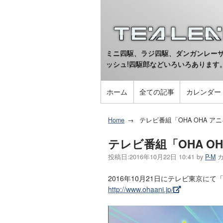
ミニ四駆、ラジ四駆、ダンガンレーサ
ッシュ!四駆郎などいろいろあります
ホーム
全ての記事
カレンダー
Home
テレビ番組「OHA OHA ア
テレビ番組「OHA O
投稿日:
2016年10月22日 10:41
by
P-M
2016年10月21日にテレビ東京にて
http://www.ohaani.jp/