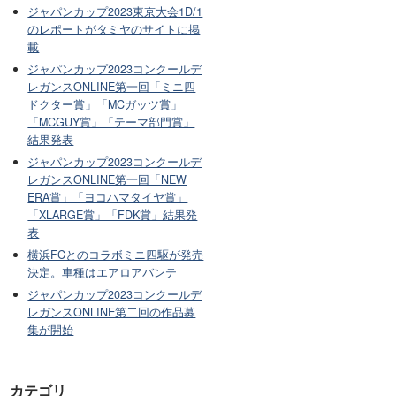
ジャパンカップ2023東京大会1D/1
のレポートがタミヤのサイトに掲
載
ジャパンカップ2023コンクールデ
レガンスONLINE第一回「ミニ四
ドクター賞」「MCガッツ賞」
「MCGUY賞」「テーマ部門賞」
結果発表
ジャパンカップ2023コンクールデ
レガンスONLINE第一回「NEW
ERA賞」「ヨコハマタイヤ賞」
「XLARGE賞」「FDK賞」結果発
表
横浜FCとのコラボミニ四駆が発売
決定。車種はエアロアバンテ
ジャパンカップ2023コンクールデ
レガンスONLINE第二回の作品募
集が開始
カテゴリ