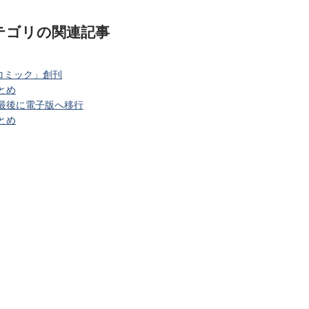
テゴリ
の関連記事
コミック」創刊
とめ
を最後に電子版へ移行
とめ