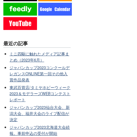
最近の記事
ミニ四駆に触れたメディア記事ま
とめ（2023年6月）
ジャパンカップ2023コンクールデ
レガンスONLINE第一回その他入
賞作品発表
東武百貨店/タミヤホビーウィーク
2023＆モデラーズWEBコンテスト
レポート
ジャパンカップ2023仙台大会、新
潟大会、福井大会のライブ配信が
決定
ジャパンカップ2023北海道大会続
報。事前申込の受付が開始