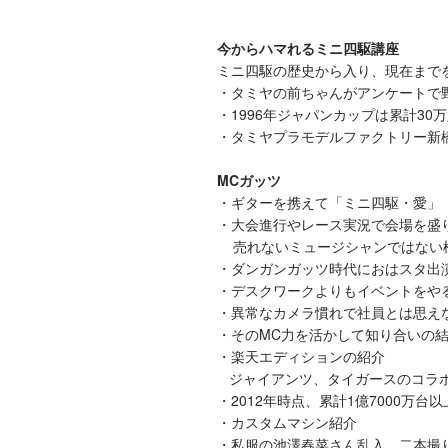
今からハマれるミニ四駆講座
ミニ四駆の歴史から入り、現在まで
・タミヤの前ちゃんがアンケートで
・1996年ジャパンカップは累計30
・タミヤプラモデルファクトリー新
MCガッツ
・ギターを携えて「ミニ四駆・愛」
・大会進行やレース実況で会場を盛
売れないミュージシャンではない
・ダンガンガッツ時代におはスタ出
・デスクワークよりもイベントをや
・異常なカメラ慣れで社員とは思え
・そのMC力を活かして知り合いの
・楽天エディションの紹介
ジャイアンツ、タイガースのコラボ
・2012年時点、累計1億7000万台
・カスタムマシン紹介
・私服の池澤春菜さん乱入。二本撮