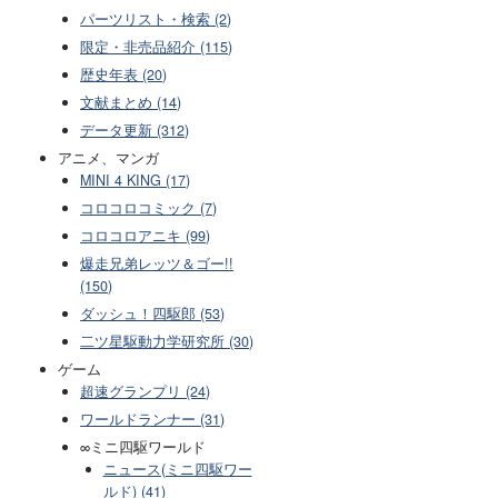
パーツリスト・検索 (2)
限定・非売品紹介 (115)
歴史年表 (20)
文献まとめ (14)
データ更新 (312)
アニメ、マンガ
MINI 4 KING (17)
コロコロコミック (7)
コロコロアニキ (99)
爆走兄弟レッツ＆ゴー!!
(150)
ダッシュ！四駆郎 (53)
二ツ星駆動力学研究所 (30)
ゲーム
超速グランプリ (24)
ワールドランナー (31)
∞ミニ四駆ワールド
ニュース(ミニ四駆ワー
ルド) (41)