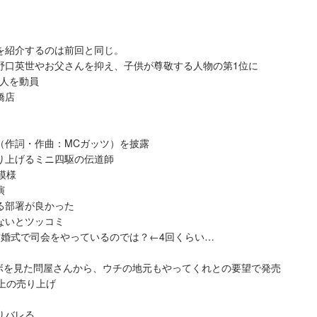
を紹介するのは前回と同じ。
野口英世やお父さんを抑え、子供が尊敬する人物の第1位に
万人を動員
橋店
（作詞・作曲：MCガッツ）を披露
り上げるミニ四駆の伝道師
模様
演
る部署が良かった
ないとツッコミ
結婚式で司会をやっているのでは？←4回くらい…
を見た問屋さんから、ウチの地元もやってくれとの要望で発売
以上の売り上げ
りバレる