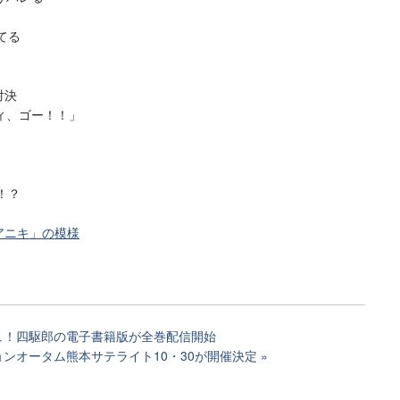
てる
対決
ィ、ゴー！！」
！？
 アニキ」の模様
ュ！四駆郎の電子書籍版が全巻配信開始
ンオータム熊本サテライト10・30が開催決定