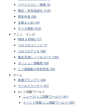
パーツリスト・検索 (2)
限定・非売品紹介 (115)
歴史年表 (20)
文献まとめ (14)
データ更新 (312)
アニメ、マンガ
MINI 4 KING (17)
コロコロコミック (7)
コロコロアニキ (99)
爆走兄弟レッツ＆ゴー!! (150)
ダッシュ！四駆郎 (53)
二ツ星駆動力学研究所 (30)
ゲーム
超速グランプリ (24)
ワールドランナー (31)
∞ミニ四駆ワールド
ニュース(ミニ四駆ワールド) (41)
イベント情報(ミニ四駆ワールド) (20)