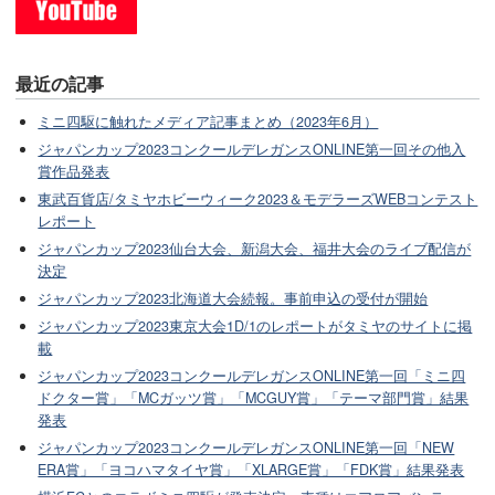
最近の記事
ミニ四駆に触れたメディア記事まとめ（2023年6月）
ジャパンカップ2023コンクールデレガンスONLINE第一回その他入
賞作品発表
東武百貨店/タミヤホビーウィーク2023＆モデラーズWEBコンテスト
レポート
ジャパンカップ2023仙台大会、新潟大会、福井大会のライブ配信が
決定
ジャパンカップ2023北海道大会続報。事前申込の受付が開始
ジャパンカップ2023東京大会1D/1のレポートがタミヤのサイトに掲
載
ジャパンカップ2023コンクールデレガンスONLINE第一回「ミニ四
ドクター賞」「MCガッツ賞」「MCGUY賞」「テーマ部門賞」結果
発表
ジャパンカップ2023コンクールデレガンスONLINE第一回「NEW
ERA賞」「ヨコハマタイヤ賞」「XLARGE賞」「FDK賞」結果発表