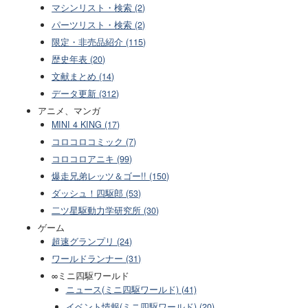
マシンリスト・検索 (2)
パーツリスト・検索 (2)
限定・非売品紹介 (115)
歴史年表 (20)
文献まとめ (14)
データ更新 (312)
アニメ、マンガ
MINI 4 KING (17)
コロコロコミック (7)
コロコロアニキ (99)
爆走兄弟レッツ＆ゴー!! (150)
ダッシュ！四駆郎 (53)
二ツ星駆動力学研究所 (30)
ゲーム
超速グランプリ (24)
ワールドランナー (31)
∞ミニ四駆ワールド
ニュース(ミニ四駆ワールド) (41)
イベント情報(ミニ四駆ワールド) (20)