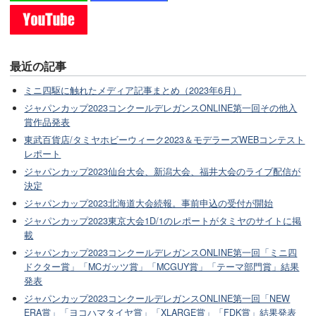
最近の記事
ミニ四駆に触れたメディア記事まとめ（2023年6月）
ジャパンカップ2023コンクールデレガンスONLINE第一回その他入
賞作品発表
東武百貨店/タミヤホビーウィーク2023＆モデラーズWEBコンテスト
レポート
ジャパンカップ2023仙台大会、新潟大会、福井大会のライブ配信が
決定
ジャパンカップ2023北海道大会続報。事前申込の受付が開始
ジャパンカップ2023東京大会1D/1のレポートがタミヤのサイトに掲
載
ジャパンカップ2023コンクールデレガンスONLINE第一回「ミニ四
ドクター賞」「MCガッツ賞」「MCGUY賞」「テーマ部門賞」結果
発表
ジャパンカップ2023コンクールデレガンスONLINE第一回「NEW
ERA賞」「ヨコハマタイヤ賞」「XLARGE賞」「FDK賞」結果発表