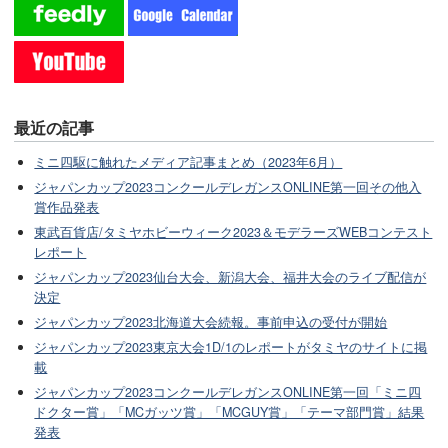
最近の記事
ミニ四駆に触れたメディア記事まとめ（2023年6月）
ジャパンカップ2023コンクールデレガンスONLINE第一回その他入
賞作品発表
東武百貨店/タミヤホビーウィーク2023＆モデラーズWEBコンテスト
レポート
ジャパンカップ2023仙台大会、新潟大会、福井大会のライブ配信が
決定
ジャパンカップ2023北海道大会続報。事前申込の受付が開始
ジャパンカップ2023東京大会1D/1のレポートがタミヤのサイトに掲
載
ジャパンカップ2023コンクールデレガンスONLINE第一回「ミニ四
ドクター賞」「MCガッツ賞」「MCGUY賞」「テーマ部門賞」結果
発表