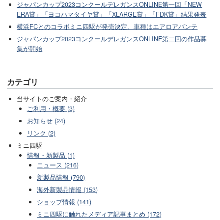
ジャパンカップ2023コンクールデレガンスONLINE第一回「NEW
ERA賞」「ヨコハマタイヤ賞」「XLARGE賞」「FDK賞」結果発表
横浜FCとのコラボミニ四駆が発売決定。車種はエアロアバンテ
ジャパンカップ2023コンクールデレガンスONLINE第二回の作品募
集が開始
カテゴリ
当サイトのご案内・紹介
ご利用・概要 (3)
お知らせ (24)
リンク (2)
ミニ四駆
情報・新製品 (1)
ニュース (216)
新製品情報 (790)
海外新製品情報 (153)
ショップ情報 (141)
ミニ四駆に触れたメディア記事まとめ (172)