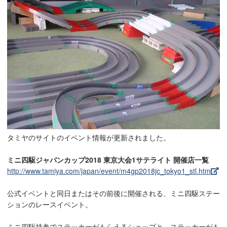
タミヤのサイトのイベント情報が更新されました。
ミニ四駆ジャパンカップ2018 東京大会1サテライト 開催店一覧
http://www.tamiya.com/japan/event/m4gp2018jc_tokyo1_stl.htm
公式イベントと同日またはその前後に開催される、ミニ四駆ステー
ションのレースイベント。
ミニ四駆持参でステッカーがもらえるショップと、ステッカーがも