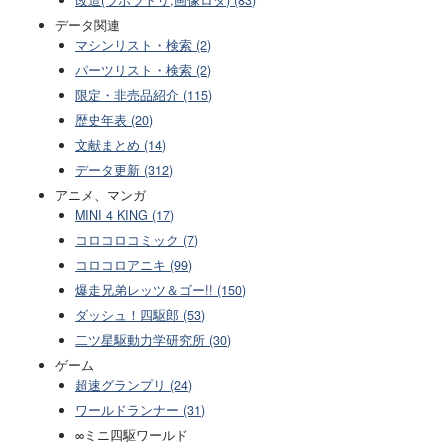
改造(ラボラトリ,画像ロダ) (83)
データ関連
マシンリスト・検索 (2)
パーツリスト・検索 (2)
限定・非売品紹介 (115)
歴史年表 (20)
文献まとめ (14)
データ更新 (312)
アニメ、マンガ
MINI 4 KING (17)
コロコロコミック (7)
コロコロアニキ (99)
爆走兄弟レッツ＆ゴー!! (150)
ダッシュ！四駆郎 (53)
二ツ星駆動力学研究所 (30)
ゲーム
超速グランプリ (24)
ワールドランナー (31)
∞ミニ四駆ワールド